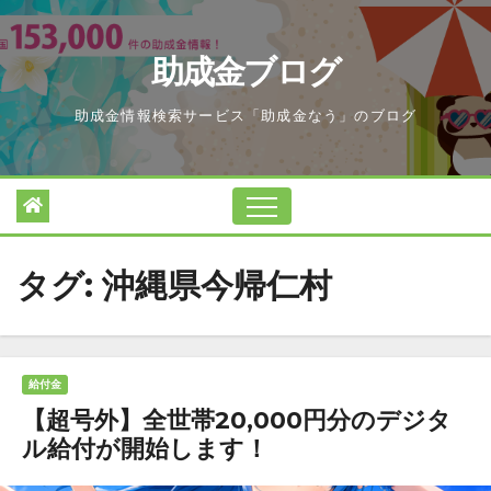
Skip
to
助成金ブログ
content
助成金情報検索サービス「助成金なう」のブログ
タグ:
沖縄県今帰仁村
給付金
【超号外】全世帯20,000円分のデジタ
ル給付が開始します！