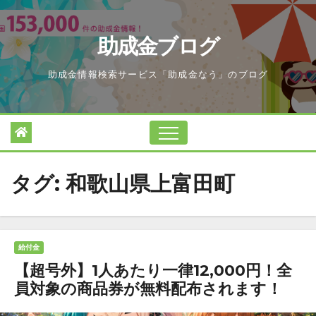
Skip
to
助成金ブログ
content
助成金情報検索サービス「助成金なう」のブログ
タグ:
和歌山県上富田町
給付金
【超号外】1人あたり一律12,000円！全
員対象の商品券が無料配布されます！