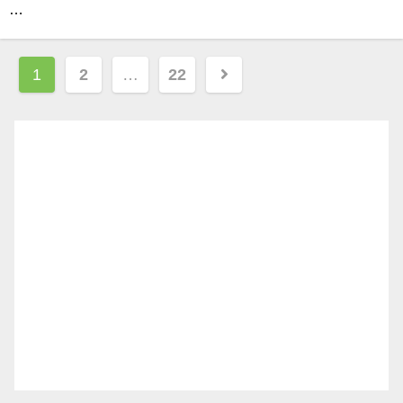
…
投
1
2
…
22
稿
ナ
ビ
ゲ
ー
シ
ョ
ン