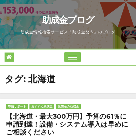
Skip
to
助成金ブログ
content
助成金情報検索サービス「助成金なう」のブログ
タグ:
北海道
申請サポート
おすすめ助成金
設備系の助成金
【北海道・最大300万円】予算の61％に
申請到達！設備・システム導入は早めに
ご相談ください