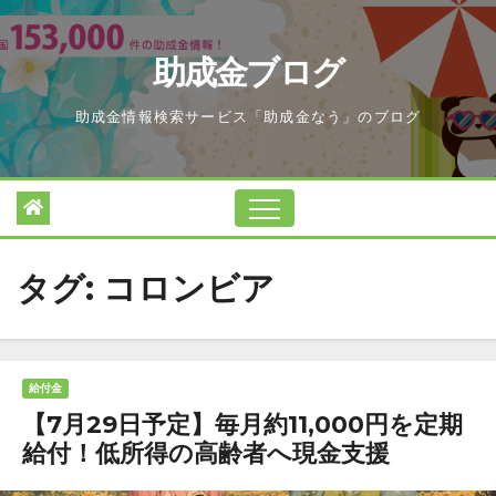
Skip
to
助成金ブログ
content
助成金情報検索サービス「助成金なう」のブログ
タグ:
コロンビア
給付金
【7月29日予定】毎月約11,000円を定期
給付！低所得の高齢者へ現金支援