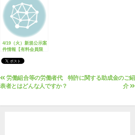
【有料会員限定】
4/19（火）新規公示案
件情報【有料会員限
定】
投
労働組合等の労働者代
特許に関する助成金のご紹
表者とはどんな人ですか？
介
稿
ナ
ビ
ゲ
ー
シ