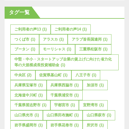
タグ一覧
ご利用者の声13
(1)
ご利用者の声14
(1)
つくば市
(1)
アラスカ
(1)
アラブ首長国連邦
(1)
ブータン
(1)
モーリシャス
(1)
三重県松阪市
(1)
中堅・中小・スタートアップ企業の賃上げに向けた省力化
等の大規模成長投資補助金
(1)
中央区
(2)
佐賀県基山町
(1)
八王子市
(1)
兵庫県宝塚市
(1)
兵庫県西脇市
(1)
加須市
(1)
北海道中川町
(1)
千葉県浦安市
(1)
千葉県習志野市
(1)
宇都宮市
(1)
宜野湾市
(1)
山口県光市
(1)
山口県田布施町
(1)
山口県萩市
(1)
岩手県盛岡市
(1)
岩手県花巻市
(1)
所沢市
(1)