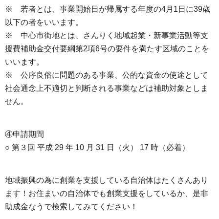
※ 若者とは、事業開始日が帰属する年度の4月1日に39歳
以下の者をいいます。
※ 中心市街地とは、さんりく地域起業・新事業活動等支
援費補助金交付要綱第2項6号の要件を満たす区域のことを
いいます。
※ 公序良俗に問題のある事業、公的な資金の使途として
社会通念上不適切と判断される事業などは補助対象としま
せん。
④申請期間
○ 第３回 平成 29 年 10 月 31 日（火） 17 時（必着）
地域振興の為に創業を支援している自治体はたくさんあり
ます！お住まいの自治体でも創業支援をしているか、是非
助成金なうで検索してみてください！