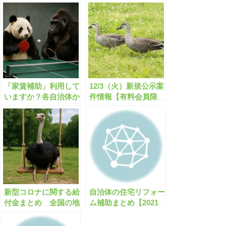
「家賃補助」利用して
12/3（火）新規公示案
いますか？各自治体か
件情報【有料会員限
ら出ている「家賃補
定】
助」を活用しよう！
新型コロナに関する給
自治体の住宅リフォー
付金まとめ 全国の地
ム補助まとめ【2021
方自治体で359件【有
年8月版】耐震化/省エ
料会員限定】
ネ/バリアフリーなど