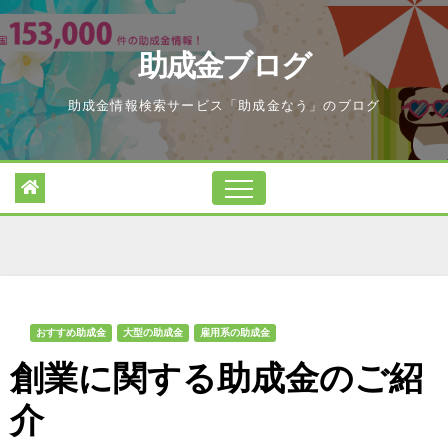
Skip
to
助成金ブログ
content
助成金情報検索サービス「助成金なう」のブログ
おすすめ助成金
大型の助成金
雇用系の助成金
創業に関する助成金のご紹
介