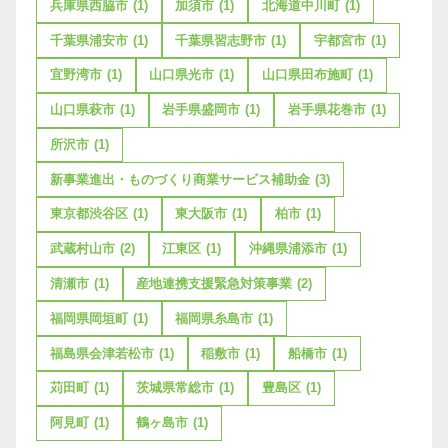
兵庫県西脇市
(1)
加須市
(1)
北海道中川町
(1)
千葉県浦安市
(1)
千葉県習志野市
(1)
宇都宮市
(1)
宜野湾市
(1)
山口県光市
(1)
山口県田布施町
(1)
山口県萩市
(1)
岩手県盛岡市
(1)
岩手県花巻市
(1)
所沢市
(1)
新事業進出・ものづくり商業サービス補助金
(3)
東京都渋谷区
(1)
東大阪市
(1)
柏市
(1)
武蔵村山市
(2)
江東区
(1)
沖縄県浦添市
(1)
清瀬市
(1)
産地連携支援緊急対策事業
(2)
福岡県岡垣町
(1)
福岡県糸島市
(1)
福島県会津若松市
(1)
稲敷市
(1)
船橋市
(1)
苅田町
(1)
茨城県常総市
(1)
豊島区
(1)
阿見町
(1)
鶴ヶ島市
(1)