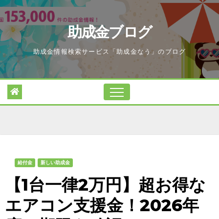
Skip
to
助成金ブログ
content
助成金情報検索サービス「助成金なう」のブログ
給付金
新しい助成金
【1台一律2万円】超お得な
エアコン支援金！2026年