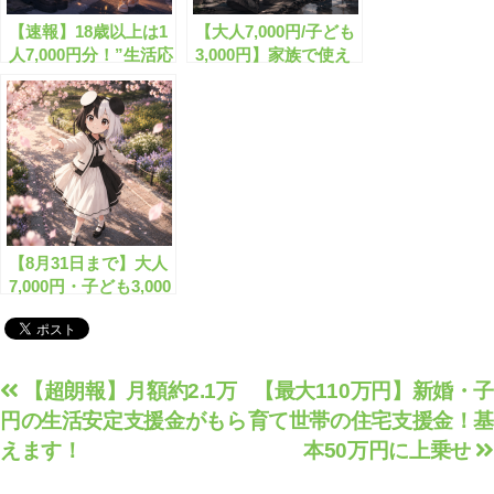
【速報】18歳以上は1
【大人7,000円/子ども
人7,000円分！”生活応
3,000円】家族で使え
援カード”が無料配布
る”生活応援カー
されます！
ド”を無料配布！
【8月31日まで】大人
7,000円・子ども3,000
円分！”生活応援カー
ド”を使い切ろう
投
【超朗報】月額約2.1万
【最大110万円】新婚・子
円の生活安定支援金がもら
育て世帯の住宅支援金！基
稿
えます！
本50万円に上乗せ
ナ