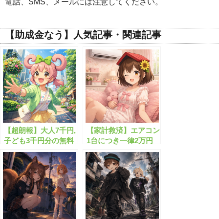
電話、SMS、メールには注意してください。
【助成金なう】人気記事・関連記事
【超朗報】大人7千円,
【家計救済】エアコン
子ども3千円分の無料
1台につき一律2万円
給付が始まります！
の給付される給付金と
は？？