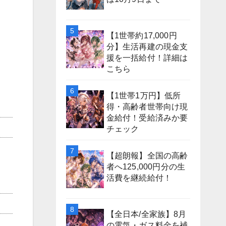
【1世帯約17,000円
分】生活再建の現金支
援を一括給付！詳細は
こちら
【1世帯1万円】低所
得・高齢者世帯向け現
金給付！受給済みか要
チェック
【超朗報】全国の高齢
者へ125,000円分の生
活費を継続給付！
【全日本/全家族】8月
の電気・ガス料金を補