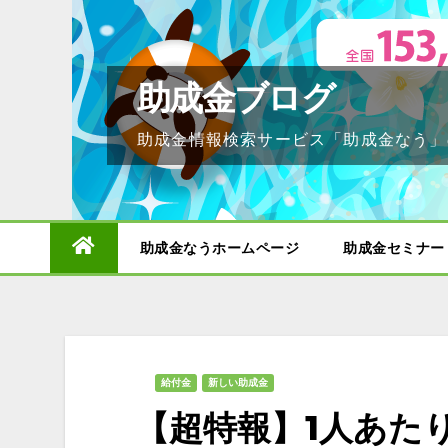
Skip
to
content
助成金ブログ
助成金情報検索サービス「助成金なう」
助成金なうホームページ
助成金セミナー
給付金
新しい助成金
【超特報】1人あた