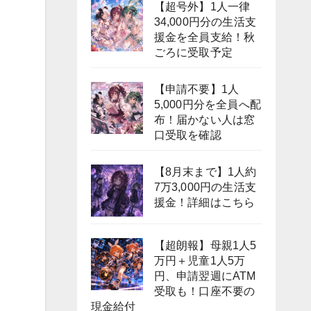
【超号外】1人一律
34,000円分の生活支
援金を全員支給！秋
ごろに受取予定
【申請不要】1人
5,000円分を全員へ配
布！届かない人は窓
口受取を確認
【8月末まで】1人約
7万3,000円の生活支
援金！詳細はこちら
【超朗報】母親1人5
万円＋児童1人5万
円、申請翌週にATM
受取も！口座不要の
現金給付