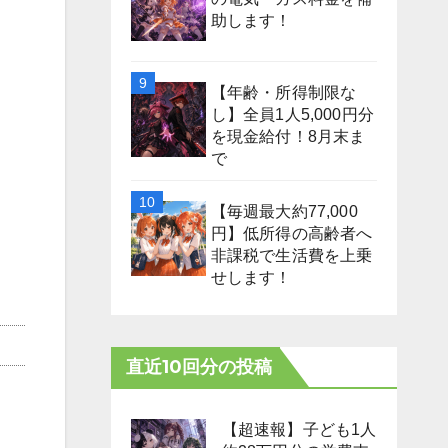
助します！
【年齢・所得制限な
し】全員1人5,000円分
を現金給付！8月末ま
で
【毎週最大約77,000
円】低所得の高齢者へ
非課税で生活費を上乗
せします！
直近10回分の投稿
【超速報】子ども1人