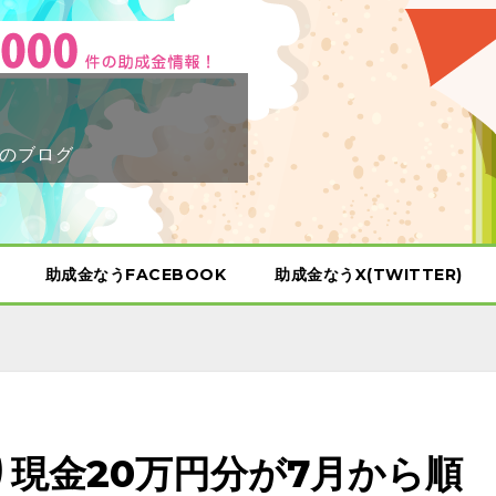
のブログ
助成金なうFACEBOOK
助成金なうX(TWITTER)
り現金20万円分が7月から順