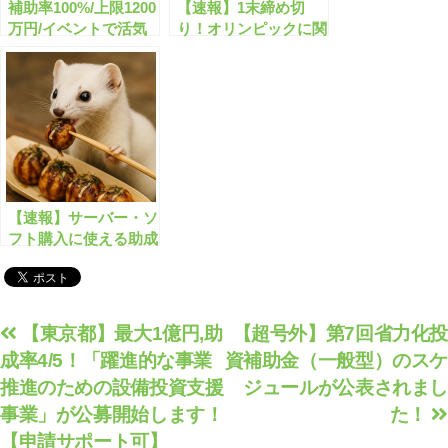
補助率100%/上限1200
【速報】1末締め切
万円/イベントで活気
り！オリンピックに関
を取り戻そう！
する助成金・補助金の
まとめ 【助成金なう
より】【有料会員限
定】
【速報】サーバー・ソ
フト購入に使える助成
金公募開始 最大
1500万円＆助成率
1/2 業者紹介から申
請まで一括サポート
投
【東京都】最大1億円,助
【超号外】第7回省力化投
成率4/5！「躍進的な事業
資補助金（一般型）のスケ
稿
推進のための設備投資支援
ジュールが公表されまし
ナ
事業」が公募開始します！
た！
ビ
【申請サポート可】