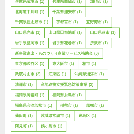
兵庫県宝塚市
(1)
兵庫県西脇市
(1)
加須市
(1)
北海道中川町
(1)
千葉県浦安市
(1)
千葉県習志野市
(1)
宇都宮市
(1)
宜野湾市
(1)
山口県光市
(1)
山口県田布施町
(1)
山口県萩市
(1)
岩手県盛岡市
(1)
岩手県花巻市
(1)
所沢市
(1)
新事業進出・ものづくり商業サービス補助金
(3)
東京都渋谷区
(1)
東大阪市
(1)
柏市
(1)
武蔵村山市
(2)
江東区
(1)
沖縄県浦添市
(1)
清瀬市
(1)
産地連携支援緊急対策事業
(2)
福岡県岡垣町
(1)
福岡県糸島市
(1)
福島県会津若松市
(1)
稲敷市
(1)
船橋市
(1)
苅田町
(1)
茨城県常総市
(1)
豊島区
(1)
阿見町
(1)
鶴ヶ島市
(1)