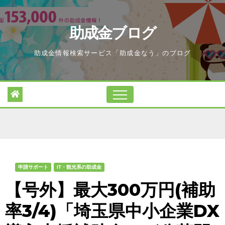
Skip
to
助成金ブログ
content
助成金情報検索サービス「助成金なう」のブログ
申請サポート
IT・観光系の助成金
【号外】最大300万円(補助
率3/4)「埼玉県中小企業DX