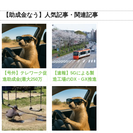
【助成金なう】人気記事・関連記事
【号外】テレワーク促
【速報】5Gによる製
進助成金(最大250万
造工場のDX・GX推進
円)の公募が開始しま
事業が公募開始！最大
す！【申請サポート
2億円(助成率4/5)【申
可】
請サポート可】