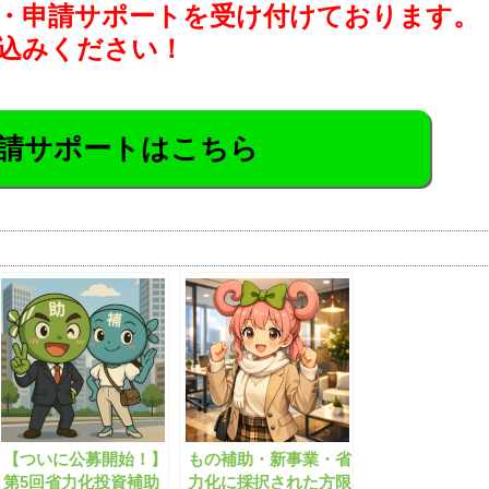
・申請サポートを受け付けております。
込みください！
請サポートはこちら
【ついに公募開始！】
もの補助・新事業・省
第5回省力化投資補助
力化に採択された方限