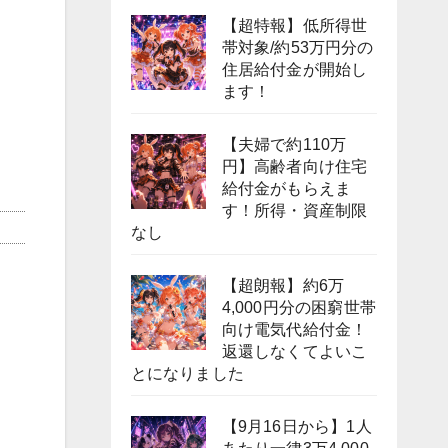
【超特報】低所得世
帯対象/約53万円分の
住居給付金が開始し
ます！
【夫婦で約110万
円】高齢者向け住宅
給付金がもらえま
す！所得・資産制限
なし
【超朗報】約6万
4,000円分の困窮世帯
向け電気代給付金！
返還しなくてよいこ
とになりました
【9月16日から】1人