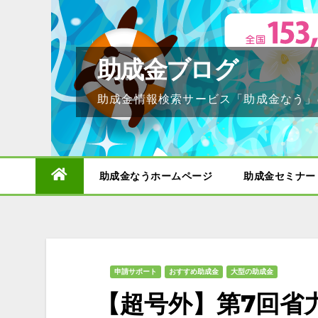
Skip
to
content
助成金ブログ
助成金情報検索サービス「助成金なう」
助成金なうホームページ
助成金セミナー
申請サポート
おすすめ助成金
大型の助成金
【超号外】第7回省