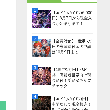
【国民1人約10万6,000
円】8月7日から現金入
金が始まります！
【全員対象】1世帯5万
円の家電給付金の申請
は10月9日まで
【1世帯1万円】低所
得・高齢者世帯向け現
金給付！受給済みか要
チェック
【国民1人約10万円】
申請なしで現金振込！
8月7日から順次入金