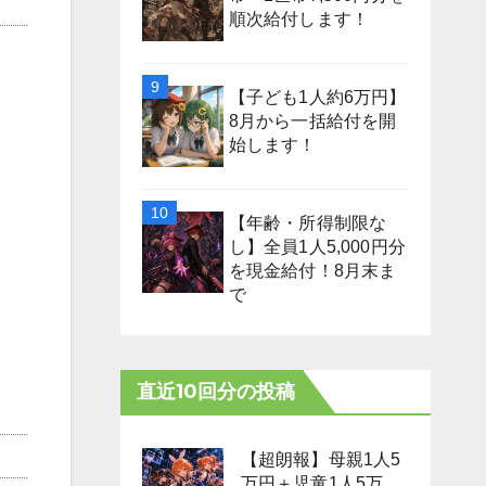
順次給付します！
【子ども1人約6万円】
8月から一括給付を開
始します！
【年齢・所得制限な
し】全員1人5,000円分
を現金給付！8月末ま
で
直近10回分の投稿
【超朗報】母親1人5
万円＋児童1人5万