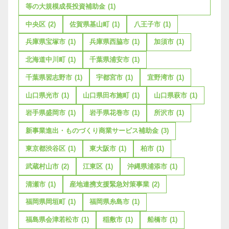
等の大規模成長投資補助金
(1)
中央区
(2)
佐賀県基山町
(1)
八王子市
(1)
兵庫県宝塚市
(1)
兵庫県西脇市
(1)
加須市
(1)
北海道中川町
(1)
千葉県浦安市
(1)
千葉県習志野市
(1)
宇都宮市
(1)
宜野湾市
(1)
山口県光市
(1)
山口県田布施町
(1)
山口県萩市
(1)
岩手県盛岡市
(1)
岩手県花巻市
(1)
所沢市
(1)
新事業進出・ものづくり商業サービス補助金
(3)
東京都渋谷区
(1)
東大阪市
(1)
柏市
(1)
武蔵村山市
(2)
江東区
(1)
沖縄県浦添市
(1)
清瀬市
(1)
産地連携支援緊急対策事業
(2)
福岡県岡垣町
(1)
福岡県糸島市
(1)
福島県会津若松市
(1)
稲敷市
(1)
船橋市
(1)