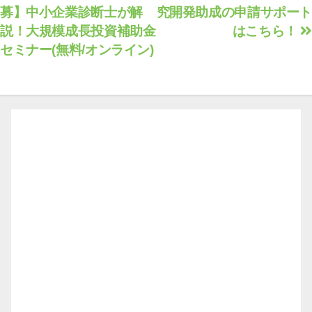
募】中小企業診断士が解
究開発助成の申請サポート
稿
説！大規模成長投資補助金
はこちら！
ナ
セミナー(無料/オンライン)
ビ
ゲ
ー
シ
ョ
ン