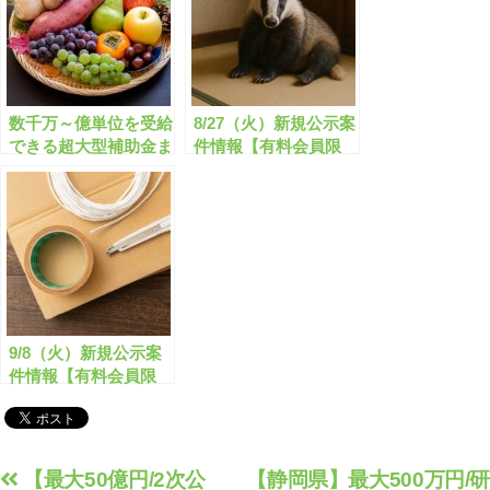
サポート可】
数千万～億単位を受給
8/27（火）新規公示案
できる超大型補助金ま
件情報【有料会員限
とめ 全163件【2022年
定】
12月版】【有料会員
限定】
9/8（火）新規公示案
件情報【有料会員限
定】
投
【最大50億円/2次公
【静岡県】最大500万円/研