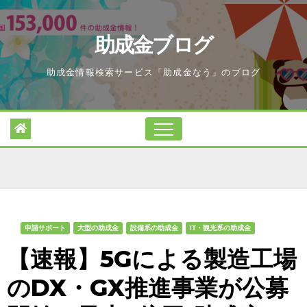
Skip
to
助成金ブログ
content
助成金情報検索サービス「助成金なう」のブログ
申請サポート
大型の助成金
設備系の助成金
IT・観光系の助成金
【速報】5Gによる製造工場
のDX・GX推進事業が公募