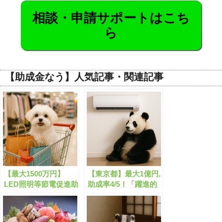
相談・申請サポートはこち
ら
【助成金なう】人気記事・関連記事
【最大1500万円】
【東京都】最大1億円,
LED照明等節電促進助
助成率4/5！「躍進的
成金の申請サポートは
な事業推進のための設
こちら！
備投資支援事業」が公
募開始します！【申請