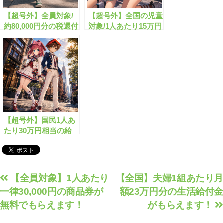
【超号外】全員対象/
【超号外】全国の児童
約80,000円分の税還付
対象/1人あたり15万円
が始まります！
分の給付がもらえま
す！
【超号外】国民1人あ
たり30万円相当の給
付金が始まる！？
投
【全員対象】1人あたり
【全国】夫婦1組あたり月
一律30,000円の商品券が
額23万円分の生活給付金
稿
無料でもらえます！
がもらえます！
ナ