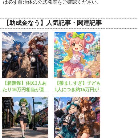
は必ず自治体の公式発表をご確認ください。
【助成金なう】人気記事・関連記事
【超朗報】住民1人あ
【羨ましすぎ】子ども
たり16万円相当が直
1人につき約15万円が
接給付されます！
口座に給付される子育
て支援制度とは？