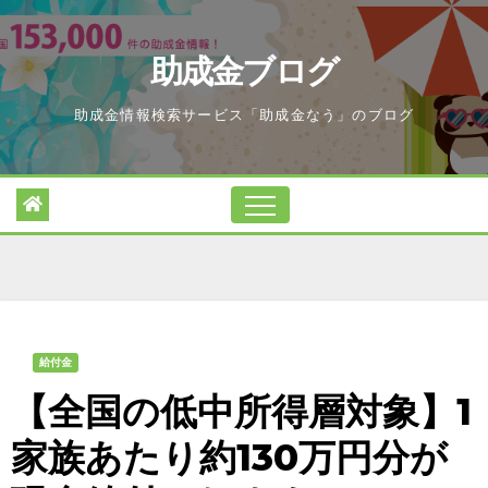
Skip
to
助成金ブログ
content
助成金情報検索サービス「助成金なう」のブログ
給付金
【全国の低中所得層対象】1
家族あたり約130万円分が