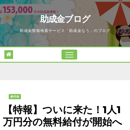
Skip
to
助成金ブログ
content
助成金情報検索サービス「助成金なう」のブログ
給付金
【特報】ついに来た！1人1
万円分の無料給付が開始へ