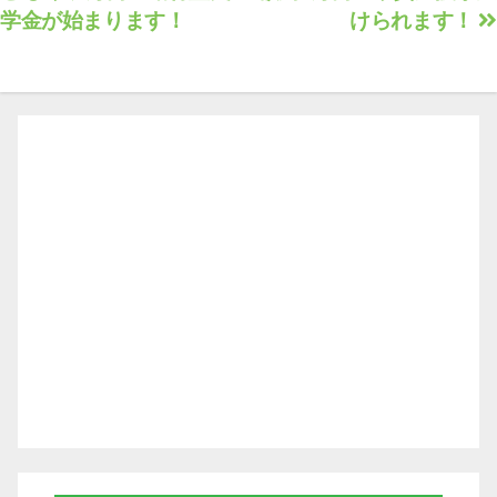
学金が始まります！
けられます！
ナ
ビ
ゲ
ー
シ
ョ
ン