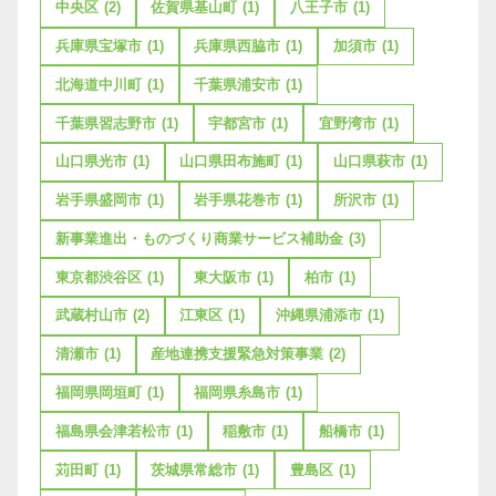
中央区
(2)
佐賀県基山町
(1)
八王子市
(1)
兵庫県宝塚市
(1)
兵庫県西脇市
(1)
加須市
(1)
北海道中川町
(1)
千葉県浦安市
(1)
千葉県習志野市
(1)
宇都宮市
(1)
宜野湾市
(1)
山口県光市
(1)
山口県田布施町
(1)
山口県萩市
(1)
岩手県盛岡市
(1)
岩手県花巻市
(1)
所沢市
(1)
新事業進出・ものづくり商業サービス補助金
(3)
東京都渋谷区
(1)
東大阪市
(1)
柏市
(1)
武蔵村山市
(2)
江東区
(1)
沖縄県浦添市
(1)
清瀬市
(1)
産地連携支援緊急対策事業
(2)
福岡県岡垣町
(1)
福岡県糸島市
(1)
福島県会津若松市
(1)
稲敷市
(1)
船橋市
(1)
苅田町
(1)
茨城県常総市
(1)
豊島区
(1)