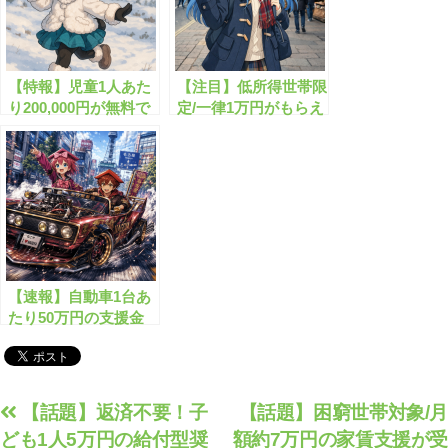
【特報】児童1人あた
【注目】低所得世帯限
り200,000円が無料で
定/一律1万円がもらえ
もらえます！
る物価高騰対策給付
金！
【速報】自動車1台あ
たり50万円の支援金
が始まります！
投
【話題】返済不要！子
【話題】困窮世帯対象/月
ども1人5万円の給付型奨
額約7万円の家賃支援が受
稿