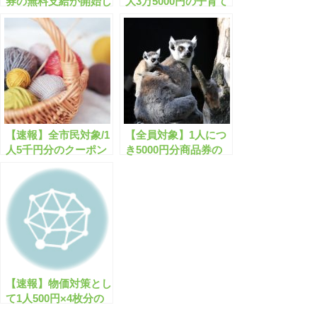
券の無料支給が開始し
大3万5000円の子育て
ます！
給付金が開始します！
所得制限なし
【速報】全市民対象/1
【全員対象】1人につ
人5千円分のクーポン
き5000円分商品券の
の無料配布が開始しま
無料配布が開始しま
す！
す！
【速報】物価対策とし
て1人500円×4枚分の
商品券が始まります！