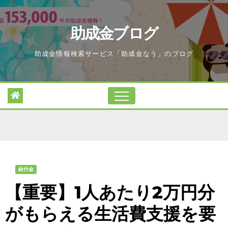
Skip
to
助成金ブログ
content
助成金情報検索サービス「助成金なう」のブログ
給付金
【重要】1人あたり2万円分
がもらえる生活費支援を要