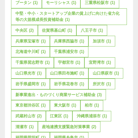
ブータン
(1)
モーリシャス
(1)
三重県松阪市
(1)
中堅・中小・スタートアップ企業の賃上げに向けた省力化
等の大規模成長投資補助金
(1)
中央区
(2)
佐賀県基山町
(1)
八王子市
(1)
兵庫県宝塚市
(1)
兵庫県西脇市
(1)
加須市
(1)
北海道中川町
(1)
千葉県浦安市
(1)
千葉県習志野市
(1)
宇都宮市
(1)
宜野湾市
(1)
山口県光市
(1)
山口県田布施町
(1)
山口県萩市
(1)
岩手県盛岡市
(1)
岩手県花巻市
(1)
所沢市
(1)
新事業進出・ものづくり商業サービス補助金
(3)
東京都渋谷区
(1)
東大阪市
(1)
柏市
(1)
武蔵村山市
(2)
江東区
(1)
沖縄県浦添市
(1)
清瀬市
(1)
産地連携支援緊急対策事業
(2)
福岡県岡垣町
(1)
福岡県糸島市
(1)