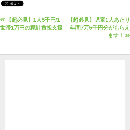
投
【超必見】1人5千円/1
【超必見】児童1人あたり
世帯1万円の家計負担支援
年間7万5千円分がもらえ
稿
ます！
ナ
ビ
ゲ
ー
シ
ョ
ン