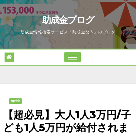
Skip
to
助成金ブログ
content
助成金情報検索サービス「助成金なう」のブログ
給付金
【超必見】大人1人3万円/子
ども1人5万円が給付されま