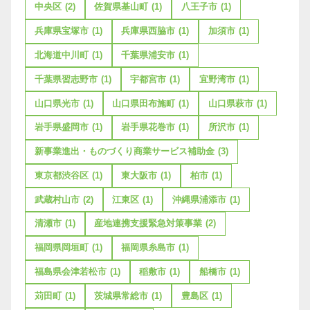
中央区
(2)
佐賀県基山町
(1)
八王子市
(1)
兵庫県宝塚市
(1)
兵庫県西脇市
(1)
加須市
(1)
北海道中川町
(1)
千葉県浦安市
(1)
千葉県習志野市
(1)
宇都宮市
(1)
宜野湾市
(1)
山口県光市
(1)
山口県田布施町
(1)
山口県萩市
(1)
岩手県盛岡市
(1)
岩手県花巻市
(1)
所沢市
(1)
新事業進出・ものづくり商業サービス補助金
(3)
東京都渋谷区
(1)
東大阪市
(1)
柏市
(1)
武蔵村山市
(2)
江東区
(1)
沖縄県浦添市
(1)
清瀬市
(1)
産地連携支援緊急対策事業
(2)
福岡県岡垣町
(1)
福岡県糸島市
(1)
福島県会津若松市
(1)
稲敷市
(1)
船橋市
(1)
苅田町
(1)
茨城県常総市
(1)
豊島区
(1)