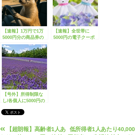
【速報】1万円で1万
【速報】全世帯に
5000円分の商品券の
5000円の電子クーポ
配布が開始します！
ン配布が開始します！
【号外】所得制限な
し/各個人に5000円の
クーポン配布が開始し
ます！
投
【超朗報】高齢者1人あ
低所得者1人あたり40,000