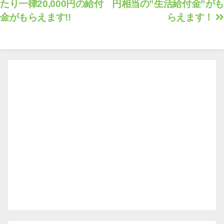
たり一律20,000円の給付
円相当の”生活給付金”が
稿
金がもらえます!!
らえます！
ナ
ビ
ゲ
ー
シ
ョ
ン