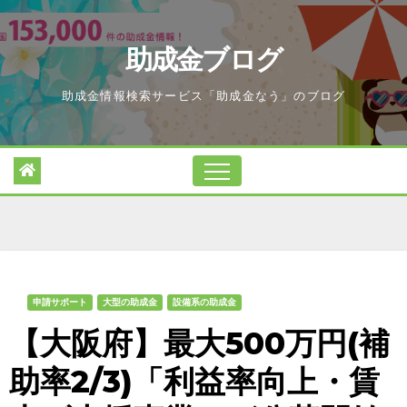
Skip
to
助成金ブログ
content
助成金情報検索サービス「助成金なう」のブログ
申請サポート
大型の助成金
設備系の助成金
【大阪府】最大500万円(補
助率2/3)「利益率向上・賃