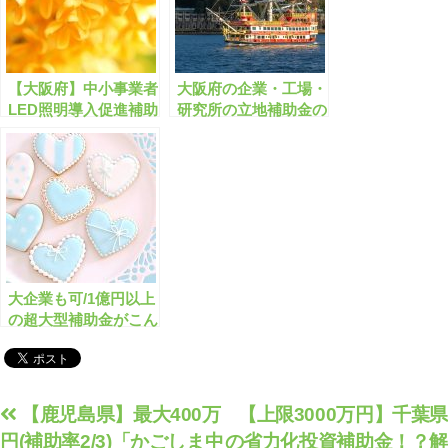
【大阪府】中小事業者
大阪府の企業・工場・
LED照明導入促進補助
研究所の立地補助金の
金(1500万円)の申請サ
申請サポートはこちら
ポートはこちら！
大企業も可/1億円以上
の超大型補助金がこん
なに出ています！【申
請サポート可】
投
【鹿児島県】最大400万
【上限3000万円】千葉県
円(補助率2/3)「かごしま中
の省力化投資補助金！？解
稿