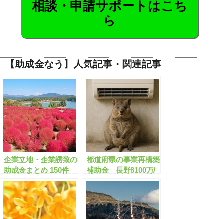
相談・申請サポートはこち
ら
【助成金なう】人気記事・関連記事
企業立地・企業誘致の
都道府県の事業再構築
助成金まとめ 150件
補助金 長野8100万/
【2月版】(申請サポー
富山8200万/和歌山
ト受付中)【有料会員
8100万/千葉1000万/宮
限定】
城500万など【申請サ
ポート可】