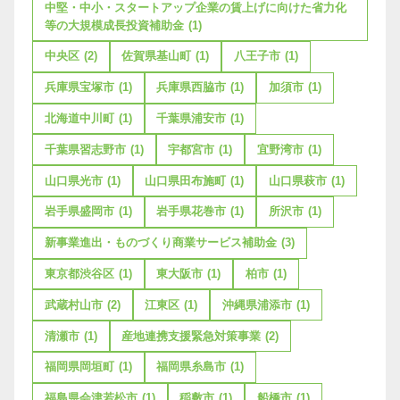
中堅・中小・スタートアップ企業の賃上げに向けた省力化
等の大規模成長投資補助金
(1)
中央区
(2)
佐賀県基山町
(1)
八王子市
(1)
兵庫県宝塚市
(1)
兵庫県西脇市
(1)
加須市
(1)
北海道中川町
(1)
千葉県浦安市
(1)
千葉県習志野市
(1)
宇都宮市
(1)
宜野湾市
(1)
山口県光市
(1)
山口県田布施町
(1)
山口県萩市
(1)
岩手県盛岡市
(1)
岩手県花巻市
(1)
所沢市
(1)
新事業進出・ものづくり商業サービス補助金
(3)
東京都渋谷区
(1)
東大阪市
(1)
柏市
(1)
武蔵村山市
(2)
江東区
(1)
沖縄県浦添市
(1)
清瀬市
(1)
産地連携支援緊急対策事業
(2)
福岡県岡垣町
(1)
福岡県糸島市
(1)
福島県会津若松市
(1)
稲敷市
(1)
船橋市
(1)