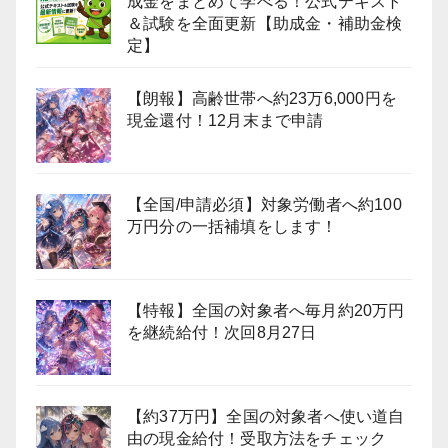
成金をまとめて学べる！公式テキスト
＆試験を全面更新【助成金・補助金検
定】
【朗報】高齢世帯へ約23万6,000円を
現金還付！12月末まで申請
【全国/申請必須】対象労働者へ約100
万円分の一括補填をします！
【特報】全国の対象者へ毎月約20万円
を継続給付！次回8月27日
【約37万円】全国の対象者へ使い道自
由の現金給付！受取方法をチェック