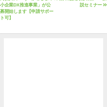
小企業DX推進事業」が公
説セミナー
ナ
募開始します【申請サポー
ビ
ト可】
ゲ
ー
シ
ョ
ン