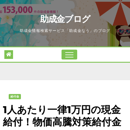
Skip
to
助成金ブログ
content
助成金情報検索サービス「助成金なう」のブログ
給付金
1人あたり一律1万円の現金
給付！物価高騰対策給付金