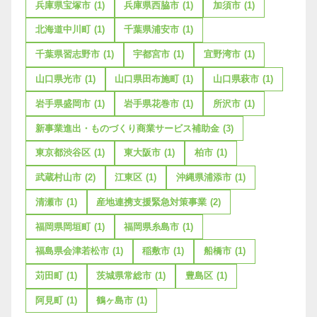
兵庫県宝塚市
(1)
兵庫県西脇市
(1)
加須市
(1)
北海道中川町
(1)
千葉県浦安市
(1)
千葉県習志野市
(1)
宇都宮市
(1)
宜野湾市
(1)
山口県光市
(1)
山口県田布施町
(1)
山口県萩市
(1)
岩手県盛岡市
(1)
岩手県花巻市
(1)
所沢市
(1)
新事業進出・ものづくり商業サービス補助金
(3)
東京都渋谷区
(1)
東大阪市
(1)
柏市
(1)
武蔵村山市
(2)
江東区
(1)
沖縄県浦添市
(1)
清瀬市
(1)
産地連携支援緊急対策事業
(2)
福岡県岡垣町
(1)
福岡県糸島市
(1)
福島県会津若松市
(1)
稲敷市
(1)
船橋市
(1)
苅田町
(1)
茨城県常総市
(1)
豊島区
(1)
阿見町
(1)
鶴ヶ島市
(1)