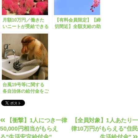
月額10万円／働きた
【有料会員限定】【締
いニートが受給できる
切間近】全額支給の助
給付金とは？
成金・補助金のまとめ
【2023年2月版】
台風19号等に関する
各自治体の給付金をご
案内します
投
【衝撃】1人につき一律
【全員対象】1人あたり一
50,000円相当がもらえ
律10万円がもらえる”住民
稿
る”生活安定給付金”
生活給付金”