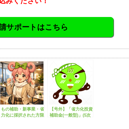
込みください！
請サポートはこちら
もの補助・新事業・省
【号外】「省力化投資
力化に採択された方限
補助金(一般型)」(5次
定！交付申請対策セミ
公募)の申請期間が公
ナー【無料公開】
表されました！