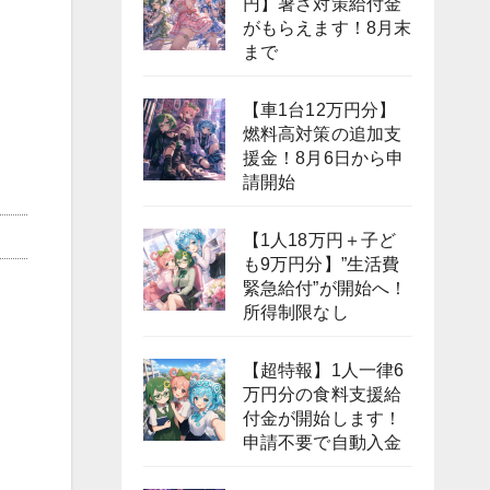
円】暑さ対策給付金
がもらえます！8月末
まで
【車1台12万円分】
燃料高対策の追加支
援金！8月6日から申
請開始
【1人18万円＋子ど
も9万円分】”生活費
緊急給付”が開始へ！
所得制限なし
【超特報】1人一律6
万円分の食料支援給
付金が開始します！
申請不要で自動入金