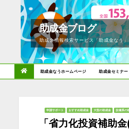
Skip
to
content
助成金ブログ
助成金情報検索サービス「助成金なう」
助成金なうホームページ
助成金セミナー
申請サポート
おすすめ助成金
大型の助成金
設備系の
「省力化投資補助金