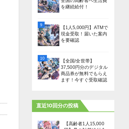
全国の高齢者へ生活費
を継続給付！
【1人5,000円】ATMで
現金受取！届いた案内
を要確認
【全国/全世帯】
37,500円分のデジタル
商品券が無料でもらえ
ます！今すぐ受取確認
直近10回分の投稿
【高齢者1人15,000