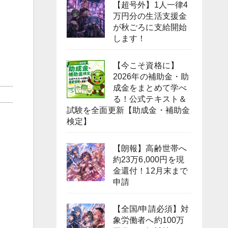
【超号外】1人一律4
万円分の生活支援金
が秋ごろに支給開始
します！
【今こそ資格に】
2026年の補助金・助
成金をまとめて学べ
る！公式テキスト＆
試験を全面更新【助成金・補助金
検定】
【朗報】高齢世帯へ
約23万6,000円を現
金還付！12月末まで
申請
【全国/申請必須】対
象労働者へ約100万