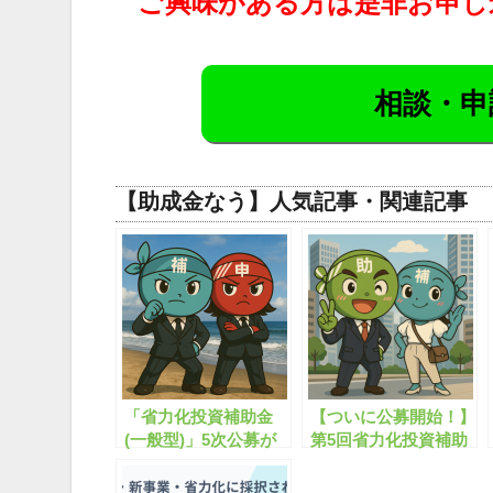
ご興味がある方は是非お申し
相談・申
【助成金なう】人気記事・関連記事
「省力化投資補助金
【ついに公募開始！】
(一般型)」5次公募が
第5回省力化投資補助
公募開始！最大1億円
金 解説セミナー【無
【申請サポート可】
料公開】