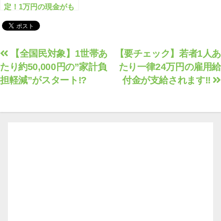
定！1万円の現金がも
らえます！
投
【全国民対象】1世帯あ
【要チェック】若者1人あ
たり約50,000円の”家計負
たり一律24万円の雇用給
稿
担軽減”がスタート!?
付金が支給されます!!
ナ
ビ
ゲ
ー
シ
ョ
ン