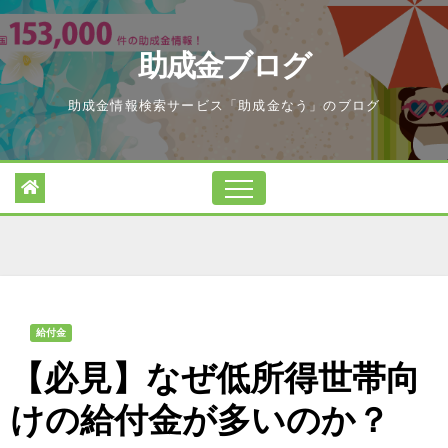
Skip
to
助成金ブログ
content
助成金情報検索サービス「助成金なう」のブログ
給付金
【必見】なぜ低所得世帯向
けの給付金が多いのか？