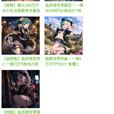
【特報】最大160万円
低所得世帯限定！一律
分の生活困窮者支援金
30,000円分相当の”特
が始まります！
別給付金”とは？
【超朗報】低所得世帯
困窮世帯対象！一律1
に一律2万円相当の現
万3千円分の”食費と
金が給付されます！
光熱費の給付金”がも
らえます！
【特報】低所得世帯限