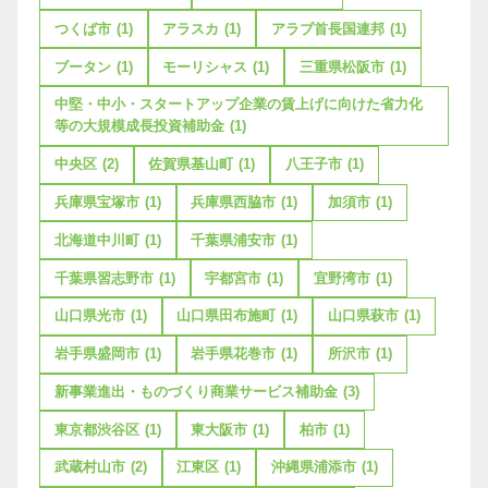
つくば市
(1)
アラスカ
(1)
アラブ首長国連邦
(1)
ブータン
(1)
モーリシャス
(1)
三重県松阪市
(1)
中堅・中小・スタートアップ企業の賃上げに向けた省力化
等の大規模成長投資補助金
(1)
中央区
(2)
佐賀県基山町
(1)
八王子市
(1)
兵庫県宝塚市
(1)
兵庫県西脇市
(1)
加須市
(1)
北海道中川町
(1)
千葉県浦安市
(1)
千葉県習志野市
(1)
宇都宮市
(1)
宜野湾市
(1)
山口県光市
(1)
山口県田布施町
(1)
山口県萩市
(1)
岩手県盛岡市
(1)
岩手県花巻市
(1)
所沢市
(1)
新事業進出・ものづくり商業サービス補助金
(3)
東京都渋谷区
(1)
東大阪市
(1)
柏市
(1)
武蔵村山市
(2)
江東区
(1)
沖縄県浦添市
(1)