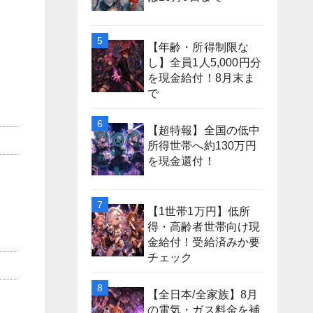
【年齢・所得制限な
し】全員1人5,000円分
を現金給付！8月末ま
で
【超特報】全国の低中
所得世帯へ約130万円
を現金還付！
【1世帯1万円】低所
得・高齢者世帯向け現
金給付！受給済みか要
チェック
【全日本/全家族】8月
の電気・ガス料金を補