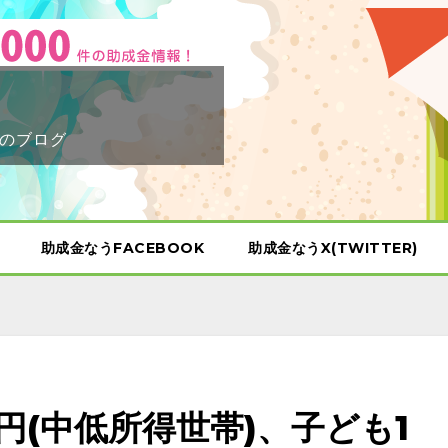
のブログ
助成金なうFACEBOOK
助成金なうX(TWITTER)
円(中低所得世帯)、子ども1