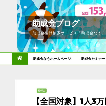
Skip
to
content
助成金ブログ
助成金情報検索サービス「助成金なう」
助成金なうホームページ
助成金セミナー
給付金
【全国対象】1人3万