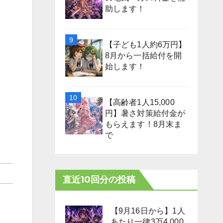
助します！
【子ども1人約6万円】
8月から一括給付を開
始します！
【高齢者1人15,000
円】暑さ対策給付金が
もらえます！8月末ま
で
直近10回分の投稿
【9月16日から】1人
あたり一律3万4,000