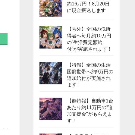
約16万円！8月20日
に現金振込します
【号外】全国の低所
得者へ毎月約10万円
の”生活費定額給
付”が実施されます！
【特報】全国の生活
困窮世帯へ約9万円の
追加給付が実施され
ます！
【超特報】自動車1台
あたり約11万円の”追
加支援金”がもらえま
す！