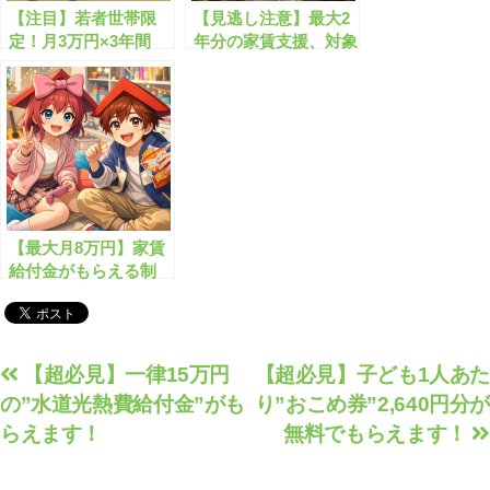
【注目】若者世帯限
【見逃し注意】最大2
定！月3万円×3年間
年分の家賃支援、対象
の”家賃給付金”がも
世帯を今すぐ確認
らえます！
【最大月8万円】家賃
給付金がもらえる制
度、知っていますか？
投
【超必見】一律15万円
【超必見】子ども1人あた
の”水道光熱費給付金”がも
り”おこめ券”2,640円分が
稿
らえます！
無料でもらえます！
ナ
ビ