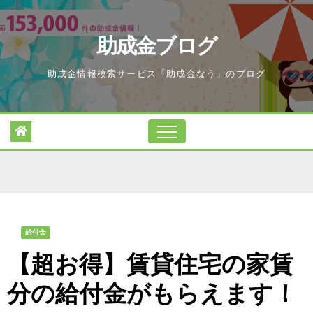
Skip
to
助成金ブログ
content
助成金情報検索サービス「助成金なう」のブログ
給付金
【超お得】賃貸住宅の家賃
分の給付金がもらえます！