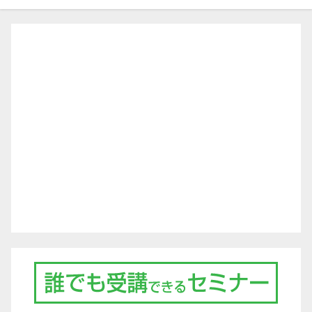
ゲ
ー
シ
ョ
ン