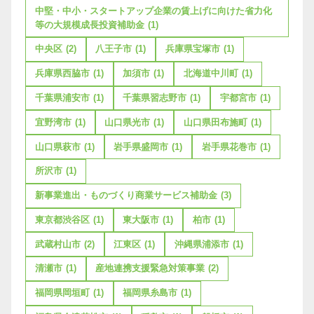
中堅・中小・スタートアップ企業の賃上げに向けた省力化
等の大規模成長投資補助金
(1)
中央区
(2)
八王子市
(1)
兵庫県宝塚市
(1)
兵庫県西脇市
(1)
加須市
(1)
北海道中川町
(1)
千葉県浦安市
(1)
千葉県習志野市
(1)
宇都宮市
(1)
宜野湾市
(1)
山口県光市
(1)
山口県田布施町
(1)
山口県萩市
(1)
岩手県盛岡市
(1)
岩手県花巻市
(1)
所沢市
(1)
新事業進出・ものづくり商業サービス補助金
(3)
東京都渋谷区
(1)
東大阪市
(1)
柏市
(1)
武蔵村山市
(2)
江東区
(1)
沖縄県浦添市
(1)
清瀬市
(1)
産地連携支援緊急対策事業
(2)
福岡県岡垣町
(1)
福岡県糸島市
(1)