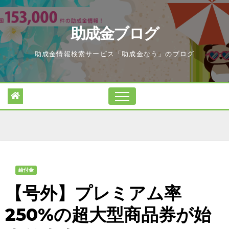
Skip
to
助成金ブログ
content
助成金情報検索サービス「助成金なう」のブログ
給付金
【号外】プレミアム率
250%の超大型商品券が始