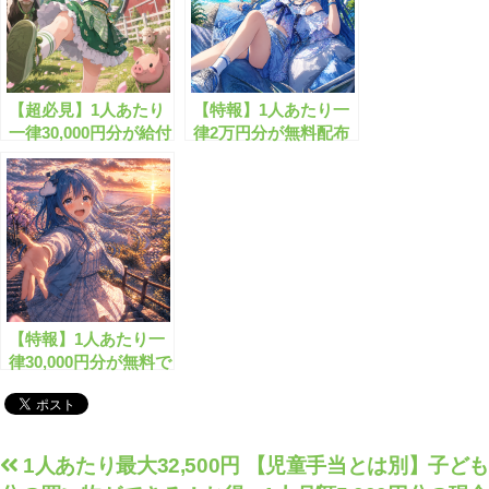
【超必見】1人あたり
【特報】1人あたり一
一律30,000円分が給付
律2万円分が無料配布
されます！
されます！
【特報】1人あたり一
律30,000円分が無料で
もらえます！
投
1人あたり最大32,500円
【児童手当とは別】子ども