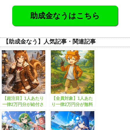
助成金なうはこちら
【助成金なう】人気記事・関連記事
【超注目】1人あたり
【全員対象】1人あた
一律2万円分が給付さ
り一律2万円分が無料
れまし!!
配布されます！