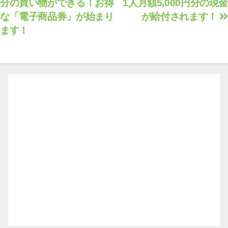
分の買い物ができる！お得
1人月額5,000円分の現金
稿
な「電子商品券」が始まり
が給付されます！
ナ
ます！
ビ
ゲ
ー
シ
ョ
ン