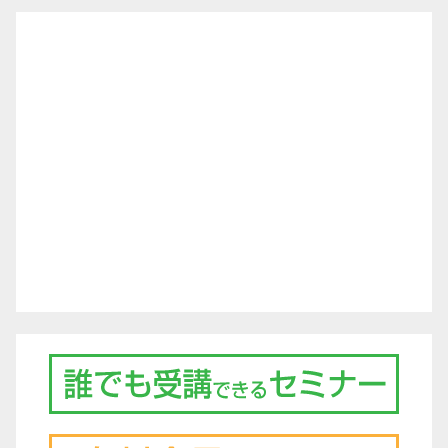
ー
シ
ョ
ン