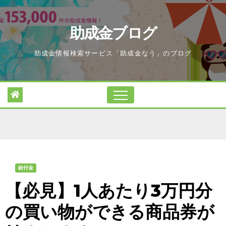
Skip
to
助成金ブログ
content
助成金情報検索サービス「助成金なう」のブログ
給付金
【必見】1人あたり3万円分
の買い物ができる商品券が