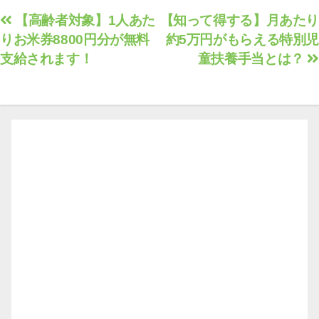
投
【高齢者対象】1人あた
【知って得する】月あたり
りお米券8800円分が無料
約5万円がもらえる特別児
稿
支給されます！
童扶養手当とは？
ナ
ビ
ゲ
ー
シ
ョ
ン