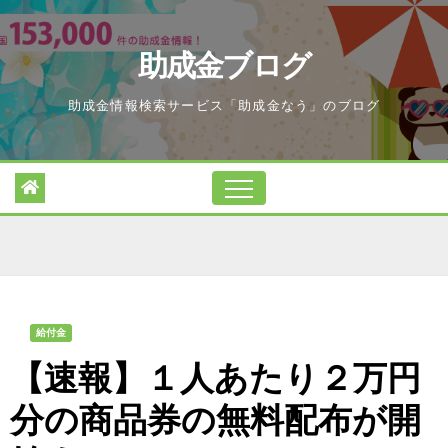
Skip
to
助成金ブログ
content
助成金情報検索サービス「助成金なう」のブログ
給付金
【速報】１人あたり２万円
分の商品券の無料配布が開