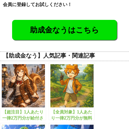
会員に登録してお試しください！
助成金なうはこちら
【助成金なう】人気記事・関連記事
【超注目】1人あたり
【全員対象】1人あた
一律2万円分が給付さ
り一律2万円分が無料
れまし!!
配布されます！