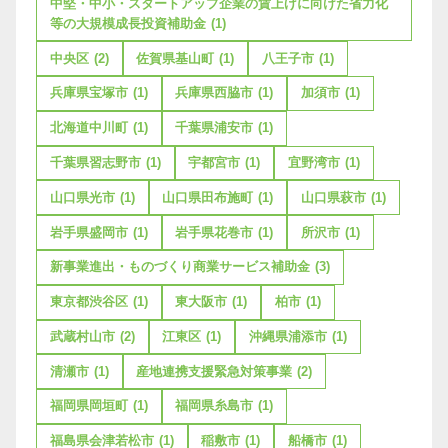
中堅・中小・スタートアップ企業の賃上げに向けた省力化
等の大規模成長投資補助金
(1)
中央区
(2)
佐賀県基山町
(1)
八王子市
(1)
兵庫県宝塚市
(1)
兵庫県西脇市
(1)
加須市
(1)
北海道中川町
(1)
千葉県浦安市
(1)
千葉県習志野市
(1)
宇都宮市
(1)
宜野湾市
(1)
山口県光市
(1)
山口県田布施町
(1)
山口県萩市
(1)
岩手県盛岡市
(1)
岩手県花巻市
(1)
所沢市
(1)
新事業進出・ものづくり商業サービス補助金
(3)
東京都渋谷区
(1)
東大阪市
(1)
柏市
(1)
武蔵村山市
(2)
江東区
(1)
沖縄県浦添市
(1)
清瀬市
(1)
産地連携支援緊急対策事業
(2)
福岡県岡垣町
(1)
福岡県糸島市
(1)
福島県会津若松市
(1)
稲敷市
(1)
船橋市
(1)