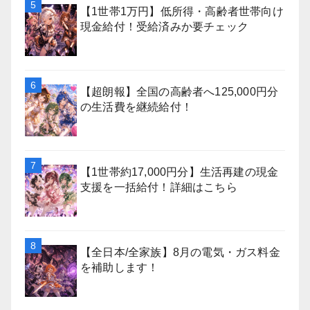
【1世帯1万円】低所得・高齢者世帯向け
現金給付！受給済みか要チェック
【超朗報】全国の高齢者へ125,000円分
の生活費を継続給付！
【1世帯約17,000円分】生活再建の現金
支援を一括給付！詳細はこちら
【全日本/全家族】8月の電気・ガス料金
を補助します！