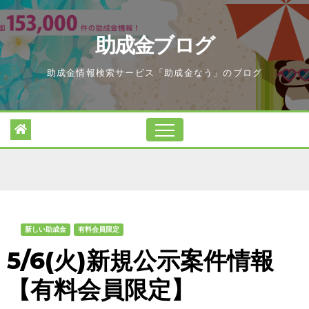
Skip
to
助成金ブログ
content
助成金情報検索サービス「助成金なう」のブログ
新しい助成金
有料会員限定
5/6(火)新規公示案件情報
【有料会員限定】