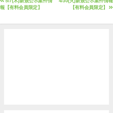
投
5/7(木)新規公示案件情
4/30(火)新規公示案件情報
報【有料会員限定】
【有料会員限定】
稿
ナ
ビ
ゲ
ー
シ
ョ
ン