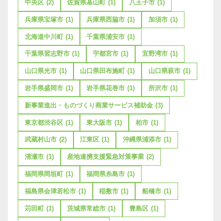
中央区
(2)
佐賀県基山町
(1)
八王子市
(1)
兵庫県宝塚市
(1)
兵庫県西脇市
(1)
加須市
(1)
北海道中川町
(1)
千葉県浦安市
(1)
千葉県習志野市
(1)
宇都宮市
(1)
宜野湾市
(1)
山口県光市
(1)
山口県田布施町
(1)
山口県萩市
(1)
岩手県盛岡市
(1)
岩手県花巻市
(1)
所沢市
(1)
新事業進出・ものづくり商業サービス補助金
(3)
東京都渋谷区
(1)
東大阪市
(1)
柏市
(1)
武蔵村山市
(2)
江東区
(1)
沖縄県浦添市
(1)
清瀬市
(1)
産地連携支援緊急対策事業
(2)
福岡県岡垣町
(1)
福岡県糸島市
(1)
福島県会津若松市
(1)
稲敷市
(1)
船橋市
(1)
苅田町
(1)
茨城県常総市
(1)
豊島区
(1)