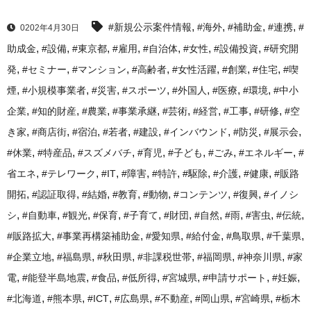
,
,
,
,
#新規公示案件情報
#海外
#補助金
#連携
#
0202年4月30日
,
,
,
,
,
,
,
助成金
#設備
#東京都
#雇用
#自治体
#女性
#設備投資
#研究開
,
,
,
,
,
,
,
発
#セミナー
#マンション
#高齢者
#女性活躍
#創業
#住宅
#喫
,
,
,
,
,
,
,
煙
#小規模事業者
#災害
#スポーツ
#外国人
#医療
#環境
#中小
,
,
,
,
,
,
,
,
企業
#知的財産
#農業
#事業承継
#芸術
#経営
#工事
#研修
#空
,
,
,
,
,
,
,
,
き家
#商店街
#宿泊
#若者
#建設
#インバウンド
#防災
#展示会
,
,
,
,
,
,
,
#休業
#特産品
#スズメバチ
#育児
#子ども
#ごみ
#エネルギー
#
,
,
,
,
,
,
,
,
省エネ
#テレワーク
#IT
#障害
#特許
#駆除
#介護
#健康
#販路
,
,
,
,
,
,
,
開拓
#認証取得
#結婚
#教育
#動物
#コンテンツ
#復興
#イノシ
,
,
,
,
,
,
,
,
,
,
シ
#自動車
#観光
#保育
#子育て
#財団
#自然
#雨
#害虫
#伝統
,
,
,
,
,
,
#販路拡大
#事業再構築補助金
#愛知県
#給付金
#鳥取県
#千葉県
,
,
,
,
,
,
#企業立地
#福島県
#秋田県
#非課税世帯
#福岡県
#神奈川県
#家
,
,
,
,
,
,
,
電
#能登半島地震
#食品
#低所得
#宮城県
#申請サポート
#妊娠
,
,
,
,
,
,
,
#北海道
#熊本県
#ICT
#広島県
#不動産
#岡山県
#宮崎県
#栃木