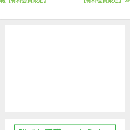
報【有料会員限定】
【有料会員限定】
稿
ナ
ビ
ゲ
ー
シ
ョ
ン