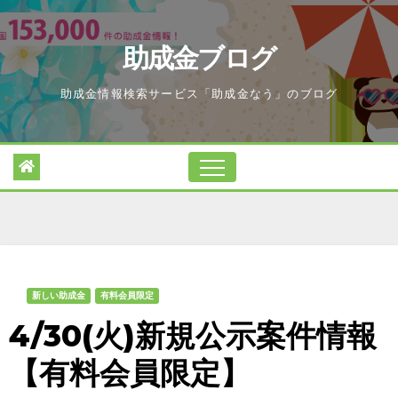
Skip
to
助成金ブログ
content
助成金情報検索サービス「助成金なう」のブログ
新しい助成金
有料会員限定
4/30(火)新規公示案件情報
【有料会員限定】