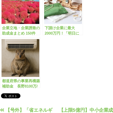
サポート可】
企業立地・企業誘致の
下請け企業に最大
助成金まとめ 150件
2000万円！「明日に
【2月版】(申請サポー
チャレンジ助成金」の
ト受付中)【有料会員
募集がスタート！【申
限定】
請サポート受付中】
都道府県の事業再構築
補助金 長野8100万/
富山8200万/和歌山
8100万/千葉1000万/宮
城500万など【申請サ
ポート可】
投
【号外】「省エネルギ
【上限5億円】中小企業成