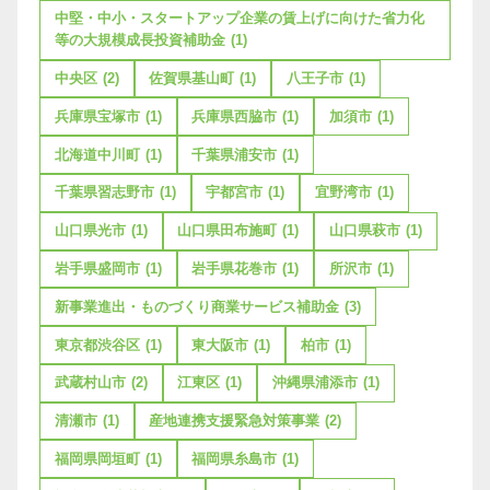
中堅・中小・スタートアップ企業の賃上げに向けた省力化
等の大規模成長投資補助金
(1)
中央区
(2)
佐賀県基山町
(1)
八王子市
(1)
兵庫県宝塚市
(1)
兵庫県西脇市
(1)
加須市
(1)
北海道中川町
(1)
千葉県浦安市
(1)
千葉県習志野市
(1)
宇都宮市
(1)
宜野湾市
(1)
山口県光市
(1)
山口県田布施町
(1)
山口県萩市
(1)
岩手県盛岡市
(1)
岩手県花巻市
(1)
所沢市
(1)
新事業進出・ものづくり商業サービス補助金
(3)
東京都渋谷区
(1)
東大阪市
(1)
柏市
(1)
武蔵村山市
(2)
江東区
(1)
沖縄県浦添市
(1)
清瀬市
(1)
産地連携支援緊急対策事業
(2)
福岡県岡垣町
(1)
福岡県糸島市
(1)