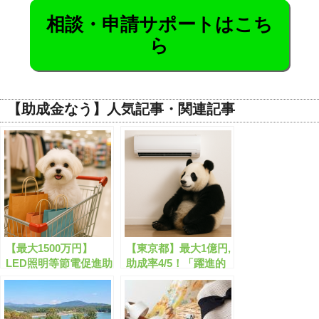
相談・申請サポートはこち
ら
【助成金なう】人気記事・関連記事
【最大1500万円】
【東京都】最大1億円,
LED照明等節電促進助
助成率4/5！「躍進的
成金の申請サポートは
な事業推進のための設
こちら！
備投資支援事業」が公
募開始します！【申請