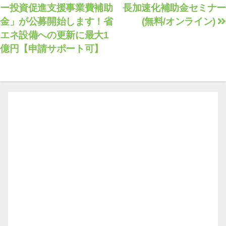
ー投資促進支援事業費補助
長加速化補助金セミナー
稿
金」が公募開始します！省
(無料/オンライン)
ナ
エネ設備への更新に最大1
ビ
億円【申請サポート可】
ゲ
ー
シ
ョ
ン