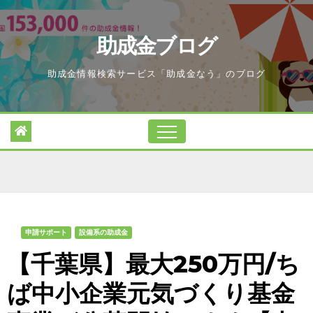
Skip
to
助成金ブログ
content
助成金情報検索サービス「助成金なう」のブログ
申請サポート
設備系の助成金
【千葉県】最大250万円/ち
ば中小企業元気づくり基金