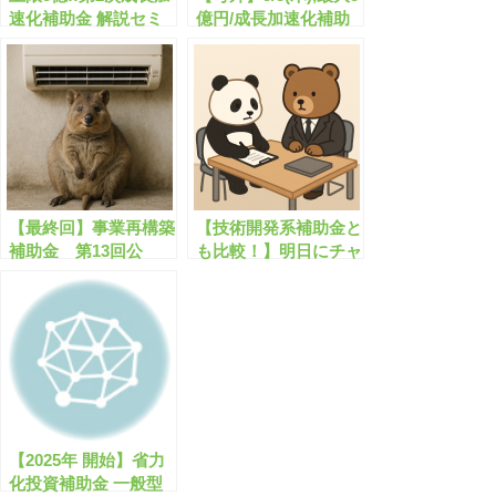
速化補助金 解説セミ
億円/成長加速化補助
ナー【無料公開】
金の公募が開始しま
す！【申請サポート
可】
【最終回】事業再構築
【技術開発系補助金と
補助金 第13回公
も比較！】明日にチャ
募 解説セミナー(無
レンジ中小企業基盤強
料/オンライン)
化事業助成金セミナー
(無料/オンライン)
【2025年 開始】省力
化投資補助金 一般型