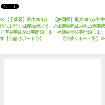
解説セミナー
投
【千葉県】最大250万
【静岡県】最大500万円/中
円/ちば中小企業元気づく
小企業等収益力向上事業費
稿
り基金事業が公募開始しま
補助金が公募開始します
ナ
す【申請サポート可】
【申請サポート可】
ビ
ゲ
ー
シ
ョ
ン