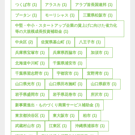
つくば市
(1)
アラスカ
(1)
アラブ首長国連邦
(1)
ブータン
(1)
モーリシャス
(1)
三重県松阪市
(1)
中堅・中小・スタートアップ企業の賃上げに向けた省力化
等の大規模成長投資補助金
(1)
中央区
(2)
佐賀県基山町
(1)
八王子市
(1)
兵庫県宝塚市
(1)
兵庫県西脇市
(1)
加須市
(1)
北海道中川町
(1)
千葉県浦安市
(1)
千葉県習志野市
(1)
宇都宮市
(1)
宜野湾市
(1)
山口県光市
(1)
山口県田布施町
(1)
山口県萩市
(1)
岩手県盛岡市
(1)
岩手県花巻市
(1)
所沢市
(1)
新事業進出・ものづくり商業サービス補助金
(3)
東京都渋谷区
(1)
東大阪市
(1)
柏市
(1)
武蔵村山市
(2)
江東区
(1)
沖縄県浦添市
(1)