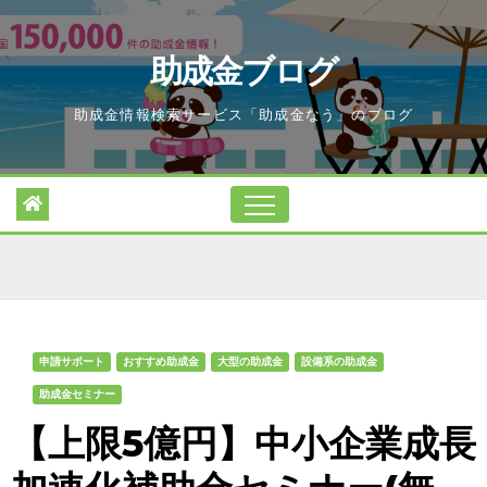
Skip
to
助成金ブログ
content
助成金情報検索サービス「助成金なう」のブログ
申請サポート
おすすめ助成金
大型の助成金
設備系の助成金
助成金セミナー
【上限5億円】中小企業成長