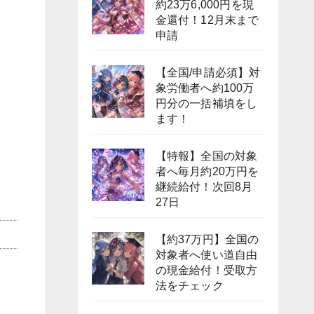
約23万6,000円を現
金還付！12月末まで
申請
【全国/申請必須】対
象労働者へ約100万
円分の一括補填をし
ます！
【特報】全国の対象
者へ毎月約20万円を
継続給付！次回8月
27日
【約37万円】全国の
対象者へ使い道自由
の現金給付！受取方
法をチェック