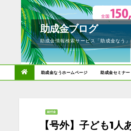
Skip
to
content
助成金ブログ
助成金情報検索サービス「助成金なう」
助成金なうホームページ
助成金セミナー
給付金
【号外】子ども1人