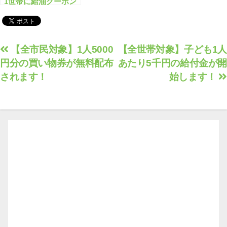
1世帯に給油クーポン
1万円分配布へ
投
【全市民対象】1人5000
【全世帯対象】子ども1人
円分の買い物券が無料配布
あたり5千円の給付金が開
稿
されます！
始します！
ナ
ビ
ゲ
ー
シ
ョ
ン