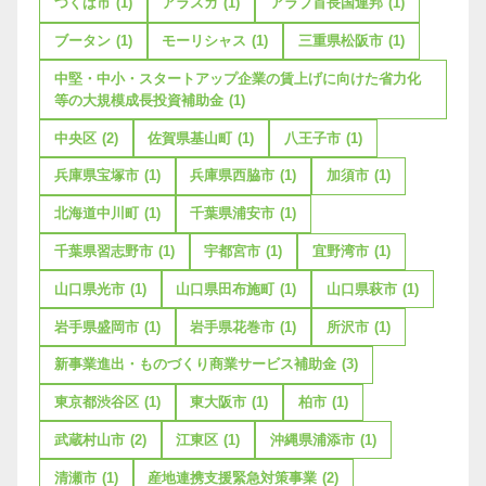
つくば市
(1)
アラスカ
(1)
アラブ首長国連邦
(1)
ブータン
(1)
モーリシャス
(1)
三重県松阪市
(1)
中堅・中小・スタートアップ企業の賃上げに向けた省力化
等の大規模成長投資補助金
(1)
中央区
(2)
佐賀県基山町
(1)
八王子市
(1)
兵庫県宝塚市
(1)
兵庫県西脇市
(1)
加須市
(1)
北海道中川町
(1)
千葉県浦安市
(1)
千葉県習志野市
(1)
宇都宮市
(1)
宜野湾市
(1)
山口県光市
(1)
山口県田布施町
(1)
山口県萩市
(1)
岩手県盛岡市
(1)
岩手県花巻市
(1)
所沢市
(1)
新事業進出・ものづくり商業サービス補助金
(3)
東京都渋谷区
(1)
東大阪市
(1)
柏市
(1)
武蔵村山市
(2)
江東区
(1)
沖縄県浦添市
(1)
清瀬市
(1)
産地連携支援緊急対策事業
(2)