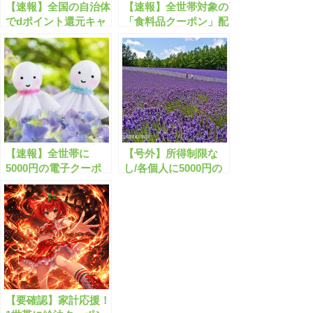
【速報】全国の自治体
【速報】全世帯対象の
でdポイント還元キャ
「食料品クーポン」配
ンペーンが開始しま
布が開始する？
す！
【速報】全世帯に
【号外】所得制限な
5000円の電子クーポ
し/各個人に5000円の
ン配布が開始します！
クーポン配布が開始し
ます！
【要確認】家計応援！