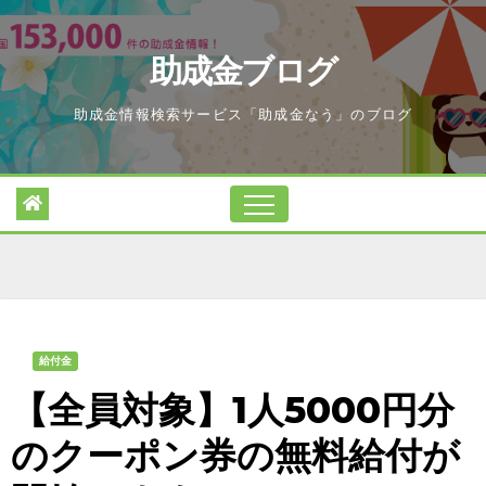
Skip
to
助成金ブログ
content
助成金情報検索サービス「助成金なう」のブログ
給付金
【全員対象】1人5000円分
のクーポン券の無料給付が