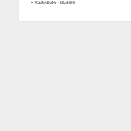
投
宮城県の助成金・補助金情報
稿
ナ
ビ
ゲ
ー
シ
ョ
ン