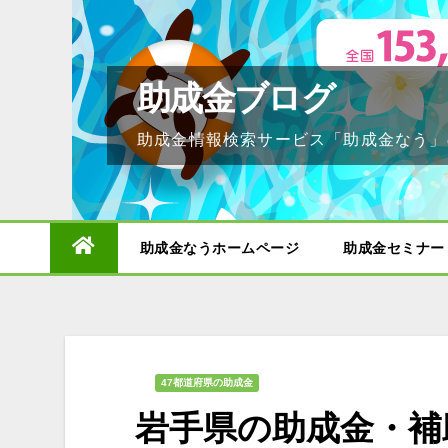
Skip
to
content
助成金ブログ
助成金情報検索サービス「助成金なう」
助成金なうホームページ
助成金セミナー
47都道府県の助成金
岩手県の助成金・補