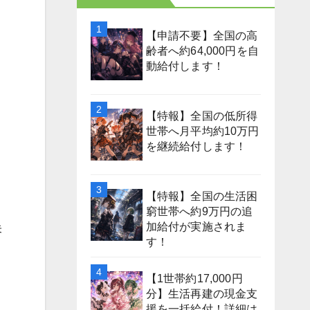
【申請不要】全国の高
齢者へ約64,000円を自
動給付します！
【特報】全国の低所得
世帯へ月平均約10万円
を継続給付します！
【特報】全国の生活困
窮世帯へ約9万円の追
加給付が実施されま
未
す！
【1世帯約17,000円
分】生活再建の現金支
援を一括給付！詳細は