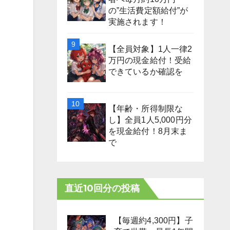
の”生活費定額給付”が
実施されます！
【全員対象】1人一律2
万円の現金給付！受給
できているか確認を
【年齢・所得制限な
し】全員1人5,000円分
を現金給付！8月末ま
で
直近10回分の投稿
【毎週約4,300円】子