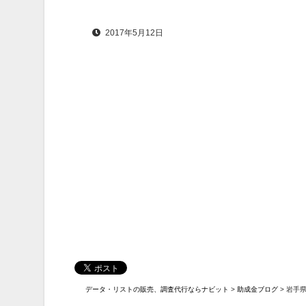
2017年5月12日
データ・リストの販売、調査代行ならナビット
>
助成金ブログ
> 岩手