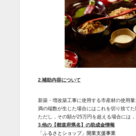
2.補助内容について
新築・増改築工事に使用する市産材の使用量1
満の端数が生じた場合にはこれを切り捨てた
ただし，その額が25万円を超える場合には，
3.他の【都道府県名】の助成金情報
「ふるさとショップ」開業支援事業