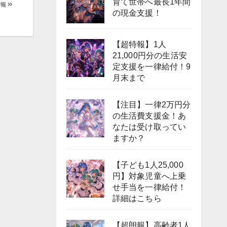
育て世帯へ最長1年間
情報
の現金支援！
【超特報】1人
21,000円分の生活安
定支援を一律給付！9
月末まで
【注目】一律2万円分
の生活費支援金！あ
なたは受け取ってい
ますか？
【子ども1人25,000
円】対象児童へ上乗
せ手当を一律給付！
詳細はこちら
【超朗報】高齢者1人