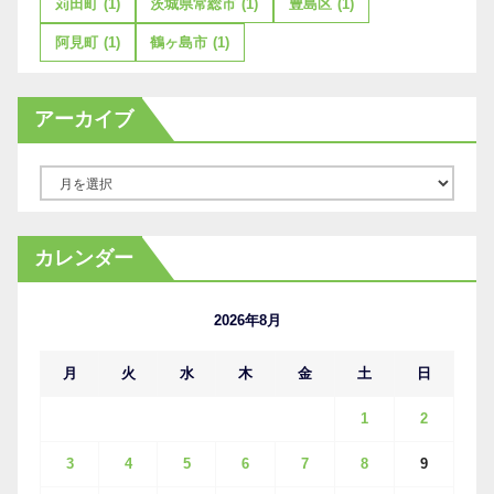
苅田町
(1)
茨城県常総市
(1)
豊島区
(1)
阿見町
(1)
鶴ヶ島市
(1)
アーカイブ
ア
ー
カ
カレンダー
イ
ブ
2026年8月
月
火
水
木
金
土
日
1
2
3
4
5
6
7
8
9