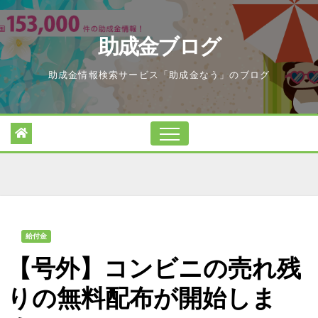
Skip
to
助成金ブログ
content
助成金情報検索サービス「助成金なう」のブログ
給付金
【号外】コンビニの売れ残
りの無料配布が開始しま