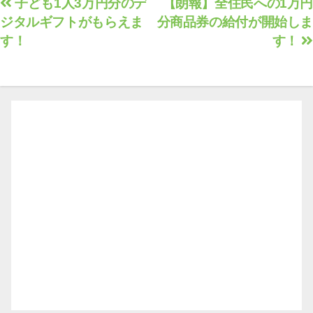
投
子ども1人3万円分のデ
【朗報】全住民への1万円
ジタルギフトがもらえま
分商品券の給付が開始しま
稿
す！
す！
ナ
ビ
ゲ
ー
シ
ョ
ン