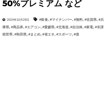
50%プレミアム など
,
,
,
,
#飲食
#マイナンバー
#無料
#佐賀県
#兵
2024年10月29日
,
,
,
,
,
,
,
庫県
#商品券
#エアコン
#愛媛県
#北海道
#自治体
#家電
#非課
,
,
,
,
,
税世帯
#秋田県
#まとめ
#省エネ
#スポーツ
#億