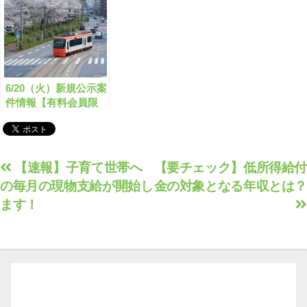
6/20（火）新規公示案
件情報【有料会員限
定】
投
【速報】子育て世帯へ
【要チェック】低所得給付
の毎月の現物支給が開始し
金の対象となる年収とは？
稿
ます！
ナ
ビ
ゲ
ー
シ