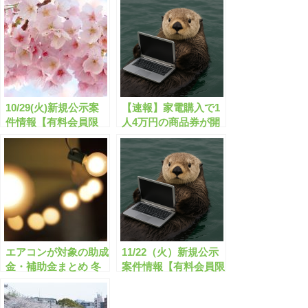
10/29(火)新規公示案
【速報】家電購入で1
件情報【有料会員限
人4万円の商品券が開
定】
始します！
エアコンが対象の助成
11/22（火）新規公示
金・補助金まとめ 冬
案件情報【有料会員限
Ver.【節電対策】【有
定】
料会員限定】