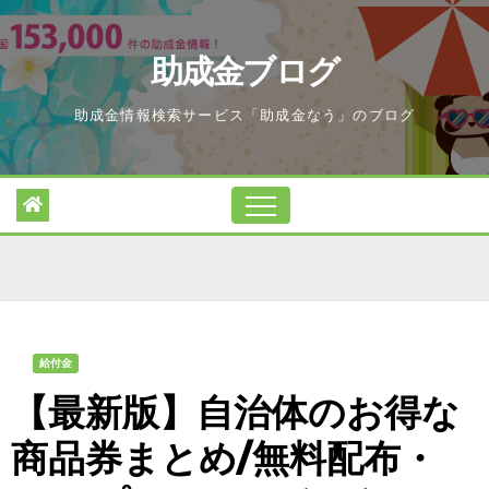
Skip
to
助成金ブログ
content
助成金情報検索サービス「助成金なう」のブログ
給付金
【最新版】自治体のお得な
商品券まとめ/無料配布・