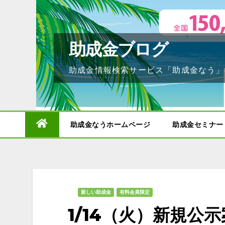
Skip
to
content
助成金ブログ
助成金情報検索サービス「助成金なう」
助成金なうホームページ
助成金セミナー
新しい助成金
有料会員限定
1/14（火）新規公