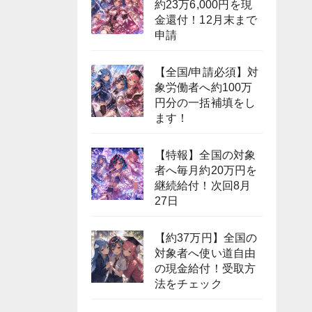
約23万6,000円を現
金還付！12月末まで
申請
【全国/申請必須】対
象労働者へ約100万
円分の一括補填をし
ます！
【特報】全国の対象
者へ毎月約20万円を
継続給付！次回8月
27日
【約37万円】全国の
対象者へ使い道自由
の現金給付！受取方
法をチェック