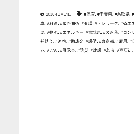
,
,
,
#保育
#千葉県
#鳥取県
2020年1月14日
,
,
,
,
,
車
#狩猟
#販路開拓
#介護
#テレワーク
#省エ
,
,
,
,
,
県
#物流
#エネルギー
#宮城県
#製造業
#コン
,
,
,
,
,
,
補助金
#連携
#助成金
#設備
#東京都
#雇用
#
,
,
,
,
,
,
花
#ごみ
#展示会
#防災
#建設
#若者
#商店街