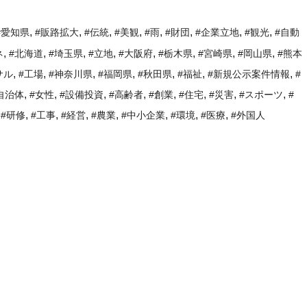
,
,
,
,
,
,
,
,
#愛知県
#販路拡大
#伝統
#美観
#雨
#財団
#企業立地
#観光
#自動
,
,
,
,
,
,
,
,
ネ
#北海道
#埼玉県
#立地
#大阪府
#栃木県
#宮崎県
#岡山県
#熊本
,
,
,
,
,
,
,
サル
#工場
#神奈川県
#福岡県
#秋田県
#福祉
#新規公示案件情報
#
,
,
,
,
,
,
,
,
自治体
#女性
#設備投資
#高齢者
#創業
#住宅
#災害
#スポーツ
#
,
,
,
,
,
,
,
,
#研修
#工事
#経営
#農業
#中小企業
#環境
#医療
#外国人