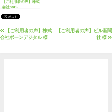
【ご利用者の声】株式
会社nori-
management 様
投
【ご利用者の声】株式
【ご利用者の声】ビル新聞
会社ボーンデジタル 様
社 様
稿
ナ
ビ
ゲ
ー
シ
ョ
ン