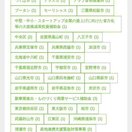
つくば市
(1)
アラスカ
(1)
アラブ首長国連邦
(1)
ブータン
(1)
モーリシャス
(1)
三重県松阪市
(1)
中堅・中小・スタートアップ企業の賃上げに向けた省力化
等の大規模成長投資補助金
(1)
中央区
(2)
佐賀県基山町
(1)
八王子市
(1)
兵庫県宝塚市
(1)
兵庫県西脇市
(1)
加須市
(1)
北海道中川町
(1)
千葉県浦安市
(1)
千葉県習志野市
(1)
宇都宮市
(1)
宜野湾市
(1)
山口県光市
(1)
山口県田布施町
(1)
山口県萩市
(1)
岩手県盛岡市
(1)
岩手県花巻市
(1)
所沢市
(1)
新事業進出・ものづくり商業サービス補助金
(3)
東京都渋谷区
(1)
東大阪市
(1)
柏市
(1)
武蔵村山市
(2)
江東区
(1)
沖縄県浦添市
(1)
清瀬市
(1)
産地連携支援緊急対策事業
(2)