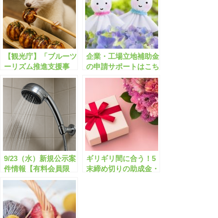
【観光庁】「ブルーツ
企業・工場立地補助金
ーリズム推進支援事
の申請サポートはこち
業」の申請サポートは
ら！神奈川/埼玉/愛知/
こちら/最大5000万円
京都/福岡/福島/広島な
ど
9/23（水）新規公示案
ギリギリ間に合う！5
件情報【有料会員限
末締め切りの助成金・
定】
補助金「全573件」は
こちら！【有料会員限
定】