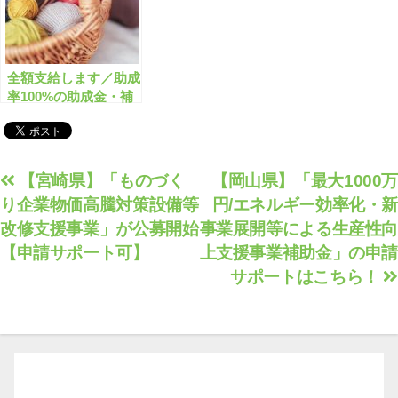
全額支給します／助成
率100%の助成金・補
助金のまとめ【有料会
員限定】
投
【宮崎県】「ものづく
【岡山県】「最大1000万
り企業物価高騰対策設備等
円/エネルギー効率化・新
稿
改修支援事業」が公募開始
事業展開等による生産性向
ナ
【申請サポート可】
上支援事業補助金」の申請
ビ
サポートはこちら！
ゲ
ー
シ
ョ