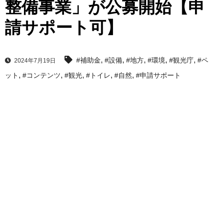
整備事業」が公募開始【申
請サポート可】
,
,
,
,
,
#補助金
#設備
#地方
#環境
#観光庁
#ペ
2024年7月19日
,
,
,
,
,
ット
#コンテンツ
#観光
#トイレ
#自然
#申請サポート