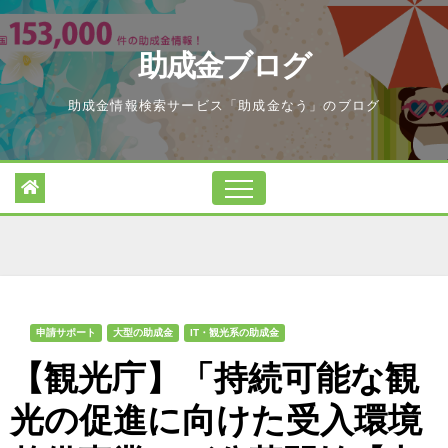
Skip
to
助成金ブログ
content
助成金情報検索サービス「助成金なう」のブログ
申請サポート
大型の助成金
IT・観光系の助成金
【観光庁】「持続可能な観
光の促進に向けた受入環境