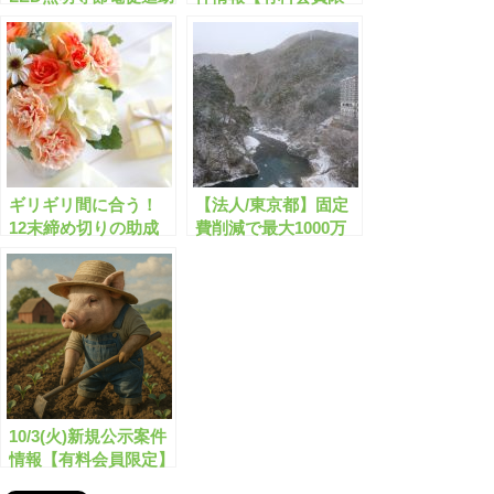
成金の申請サポートは
定】
こちら！
ギリギリ間に合う！
【法人/東京都】固定
12末締め切りの助成
費削減で最大1000万
金・補助金「全1283
円(助成率4/5)の助成金
件」はこちら！【有料
が公募開始！【申請サ
会員限定】
ポート可】
10/3(火)新規公示案件
情報【有料会員限定】