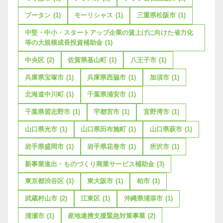
ブータン
(1)
モーリシャス
(1)
三重県松阪市
(1)
中堅・中小・スタートアップ企業の賃上げに向けた省力化
等の大規模成長投資補助金
(1)
中央区
(2)
佐賀県基山町
(1)
八王子市
(1)
兵庫県宝塚市
(1)
兵庫県西脇市
(1)
加須市
(1)
北海道中川町
(1)
千葉県浦安市
(1)
千葉県習志野市
(1)
宇都宮市
(1)
宜野湾市
(1)
山口県光市
(1)
山口県田布施町
(1)
山口県萩市
(1)
岩手県盛岡市
(1)
岩手県花巻市
(1)
所沢市
(1)
新事業進出・ものづくり商業サービス補助金
(3)
東京都渋谷区
(1)
東大阪市
(1)
柏市
(1)
武蔵村山市
(2)
江東区
(1)
沖縄県浦添市
(1)
清瀬市
(1)
産地連携支援緊急対策事業
(2)