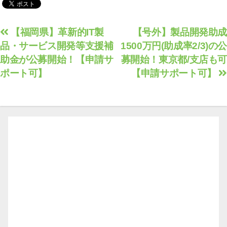
投
【福岡県】革新的IT製
【号外】製品開発助成
品・サービス開発等支援補
1500万円(助成率2/3)の公
稿
助金が公募開始！【申請サ
募開始！東京都/支店も可
ナ
ポート可】
【申請サポート可】
ビ
ゲ
ー
シ
ョ
ン