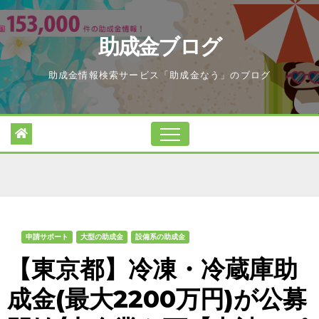
Skip
to
助成金ブログ
content
助成金情報検索サービス「助成金なう」のブログ
申請サポート
大型の助成金
設備系の助成金
【東京都】冷凍・冷蔵庫助
成金(最大2200万円)が公募