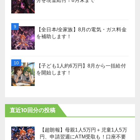
分を現金給付！8月末まで
【全日本/全家族】8月の電気・ガス料金
を補助します！
【子ども1人約6万円】8月から一括給付
を開始します！
直近10回分の投稿
【超朗報】母親1人5万円＋児童1人5万
円、申請翌週にATM受取も！口座不要