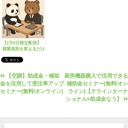
年秋版】
【2月6日限定配信】
就業規則を変えるだけ
でもらえる助成金セミ
ナー
投
【空調】助成金・補助
厨房機器購入で活用できる
金を活用して受注率アップ
補助金セミナー(無料/オン
稿
セミナー(無料/オンライン)
ライン)【テラインターナ
ナ
ショナル×助成金なう】
ビ
ゲ
ー