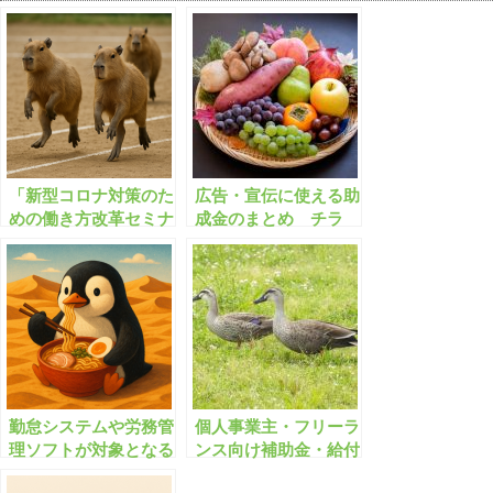
「新型コロナ対策のた
広告・宣伝に使える助
めの働き方改革セミナ
成金のまとめ チラ
ー（無料/オンライ
シ・ホームページ作
ン)」9/2(水)開催
成/ネット広告/創業
【有料会員限定】
勤怠システムや労務管
個人事業主・フリーラ
理ソフトが対象となる
ンス向け補助金・給付
助成金・補助金
金まとめ 498件【2022