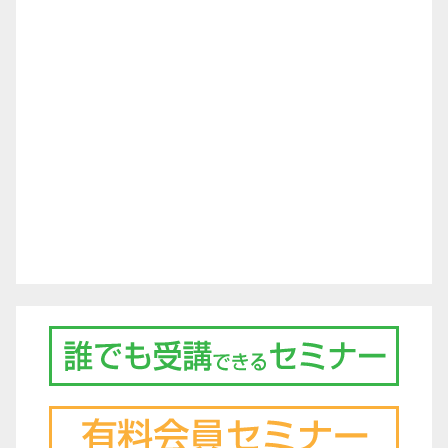
シ
ョ
ン