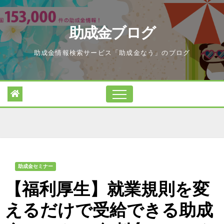
Skip
to
助成金ブログ
content
助成金情報検索サービス「助成金なう」のブログ
助成金セミナー
【福利厚生】就業規則を変
えるだけで受給できる助成