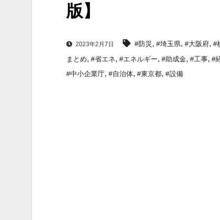
版】
,
,
,
#防災
#埼玉県
#大阪府
#
2023年2月7日
,
,
,
,
,
まとめ
#省エネ
#エネルギー
#助成金
#工事
#
,
,
,
#中小企業庁
#自治体
#東京都
#設備