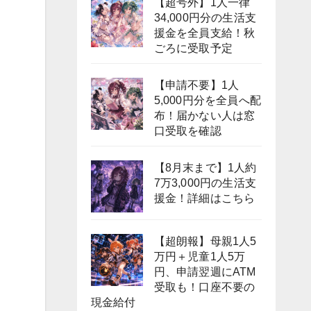
【超号外】1人一律
34,000円分の生活支
援金を全員支給！秋
ごろに受取予定
【申請不要】1人
5,000円分を全員へ配
布！届かない人は窓
口受取を確認
【8月末まで】1人約
7万3,000円の生活支
援金！詳細はこちら
【超朗報】母親1人5
万円＋児童1人5万
円、申請翌週にATM
受取も！口座不要の
現金給付