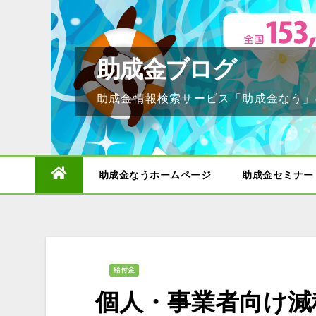
Skip
to
content
助成金ブログ
助成金情報検索サービス「助成金なう」
助成金なうホームページ
助成金セミナー
給付金
個人・事業者向け減税