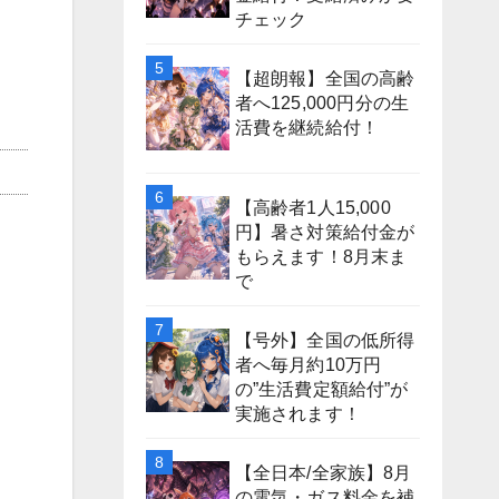
チェック
【超朗報】全国の高齢
者へ125,000円分の生
活費を継続給付！
【高齢者1人15,000
円】暑さ対策給付金が
もらえます！8月末ま
で
【号外】全国の低所得
者へ毎月約10万円
の”生活費定額給付”が
実施されます！
【全日本/全家族】8月
の電気・ガス料金を補