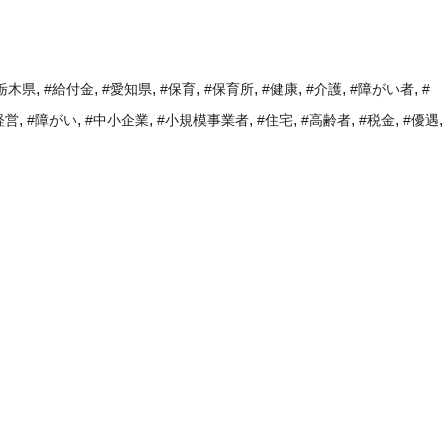
,
,
,
,
,
,
,
,
栃木県
#給付金
#愛知県
#保育
#保育所
#健康
#介護
#障がい者
#
,
,
,
,
,
,
,
,
経営
#障がい
#中小企業
#小規模事業者
#住宅
#高齢者
#税金
#優遇