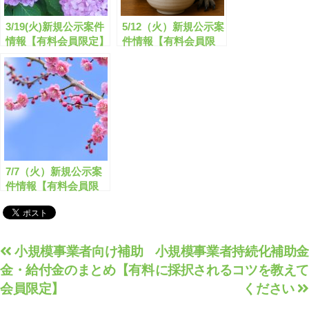
3/19(火)新規公示案件
5/12（火）新規公示案
情報【有料会員限定】
件情報【有料会員限
定】
7/7（火）新規公示案
件情報【有料会員限
定】
投
小規模事業者向け補助
小規模事業者持続化補助金
金・給付金のまとめ【有料
に採択されるコツを教えて
稿
会員限定】
ください
ナ