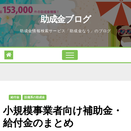
Skip
to
助成金ブログ
content
助成金情報検索サービス「助成金なう」のブログ
給付金
設備系の助成金
小規模事業者向け補助金・
給付金のまとめ