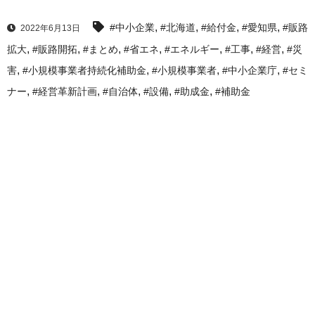
,
,
,
,
#中小企業
#北海道
#給付金
#愛知県
#販路
2022年6月13日
,
,
,
,
,
,
,
拡大
#販路開拓
#まとめ
#省エネ
#エネルギー
#工事
#経営
#災
,
,
,
,
害
#小規模事業者持続化補助金
#小規模事業者
#中小企業庁
#セミ
,
,
,
,
,
ナー
#経営革新計画
#自治体
#設備
#助成金
#補助金