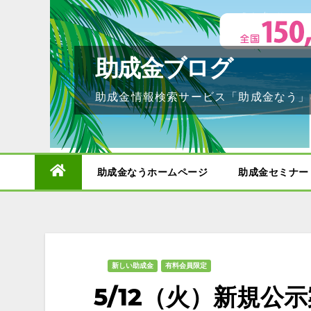
Skip
to
content
助成金ブログ
助成金情報検索サービス「助成金なう」
助成金なうホームページ
助成金セミナー
新しい助成金
有料会員限定
5/12（火）新規公