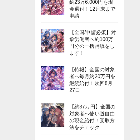
約23万6,000円を現
金還付！12月末まで
申請
【全国/申請必須】対
象労働者へ約100万
円分の一括補填をし
ます！
【特報】全国の対象
者へ毎月約20万円を
継続給付！次回8月
27日
【約37万円】全国の
対象者へ使い道自由
の現金給付！受取方
法をチェック