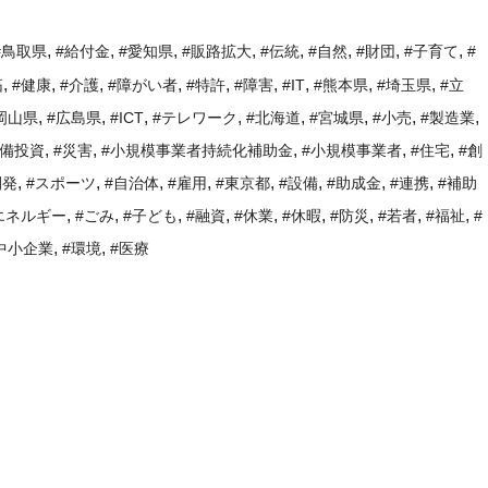
,
,
,
,
,
,
,
,
#鳥取県
#給付金
#愛知県
#販路拡大
#伝統
#自然
#財団
#子育て
#
,
,
,
,
,
,
,
,
,
拓
#健康
#介護
#障がい者
#特許
#障害
#IT
#熊本県
#埼玉県
#立
,
,
,
,
,
,
,
,
岡山県
#広島県
#ICT
#テレワーク
#北海道
#宮城県
#小売
#製造業
,
,
,
,
,
設備投資
#災害
#小規模事業者持続化補助金
#小規模事業者
#住宅
#創
,
,
,
,
,
,
,
,
開発
#スポーツ
#自治体
#雇用
#東京都
#設備
#助成金
#連携
#補助
,
,
,
,
,
,
,
,
,
エネルギー
#ごみ
#子ども
#融資
#休業
#休暇
#防災
#若者
#福祉
#
,
,
中小企業
#環境
#医療