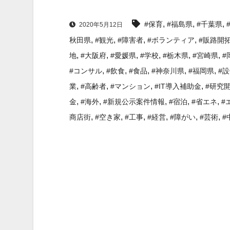
,
,
,
#保育
#福島県
#千葉県
2020年5月12日
,
,
,
,
秋田県
#観光
#障害者
#ボランティア
#販路開
,
,
,
,
,
,
地
#大阪府
#愛媛県
#学校
#栃木県
#宮崎県
#
,
,
,
,
,
#コンサル
#飲食
#食品
#神奈川県
#福岡県
#
,
,
,
,
業
#高齢者
#マンション
#IT導入補助金
#研究
,
,
,
,
,
金
#海外
#新規公示案件情報
#宿泊
#省エネ
#
,
,
,
,
,
,
商店街
#空き家
#工事
#経営
#障がい
#芸術
#