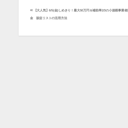
投
【大人気】6/5(金)しめきり！最大50万円＆補助率2/3の小規模事業
稿
金 販促リストの活用方法
ナ
ビ
ゲ
ー
シ
ョ
ン