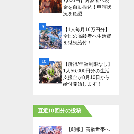
7,000円】対象者へ現
金を自動振込！申請状
況を確認
【1人毎月16万円分】
全国の高齢者へ生活費
を継続給付！
【所得/年齢制限なし】
1人56,000円分の生活
支援金が8月10日から
給付開始します！
直近10回分の投稿
【朗報】高齢世帯へ