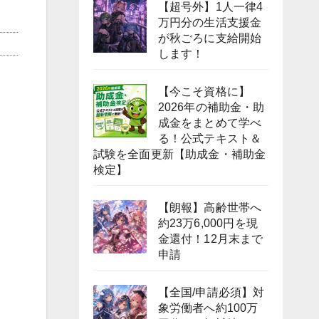
【超号外】1人一律4
万円分の生活支援金
が秋ごろに支給開始
します！
【今こそ資格に】
2026年の補助金・助
成金をまとめて学べ
る！公式テキスト＆
試験を全面更新【助成金・補助金
検定】
【朗報】高齢世帯へ
約23万6,000円を現
金還付！12月末まで
申請
【全国/申請必須】対
象労働者へ約100万