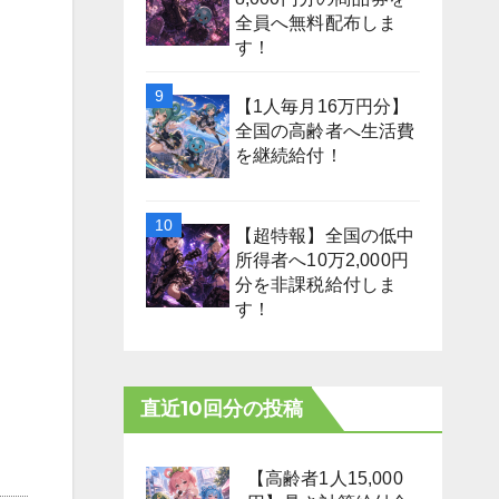
全員へ無料配布しま
す！
【1人毎月16万円分】
全国の高齢者へ生活費
を継続給付！
【超特報】全国の低中
所得者へ10万2,000円
分を非課税給付しま
す！
直近10回分の投稿
【高齢者1人15,000