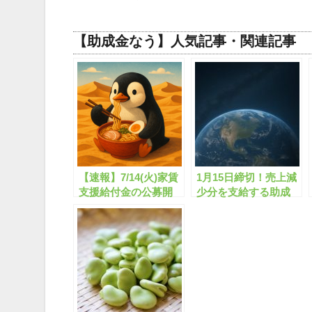
【助成金なう】人気記事・関連記事
【速報】7/14(火)家賃
1月15日締切！売上減
支援給付金の公募開
少分を支給する助成
始！/最大600万円全国
金・給付金とは？【緊
【新型コロナ対策】
急事態宣言】