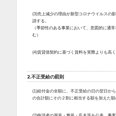
(3)売上減少の理由が新型コロナウイルス
請する。
（季節性のある事業において、意図的に通常
む）
(4)賃貸借契約に基づく賃料を実際よりも高
2.不正受給の罰則
(1)給付金の全額に、不正受給の日の翌日
の合計額にその２割に相当する額を加えた額
(2)申請者の屋号・雅号・氏名等を公表。事