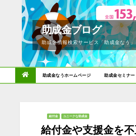
Skip
to
content
助成金ブログ
助成金情報検索サービス「助成金なう」
助成金なうホームページ
助成金セミナー
給付金
ユニークな助成金
給付金や支援金を不