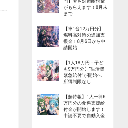
円】暑さ対策給付金
がもらえます！8月末
まで
【車1台12万円分】
燃料高対策の追加支
援金！8月6日から申
請開始
【1人18万円＋子ど
も9万円分】”生活費
緊急給付”が開始へ！
所得制限なし
【超特報】1人一律6
万円分の食料支援給
付金が開始します！
申請不要で自動入金