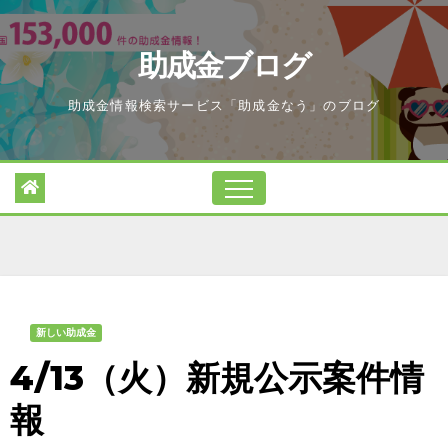
Skip
to
助成金ブログ
content
助成金情報検索サービス「助成金なう」のブログ
新しい助成金
4/13（火）新規公示案件情
報