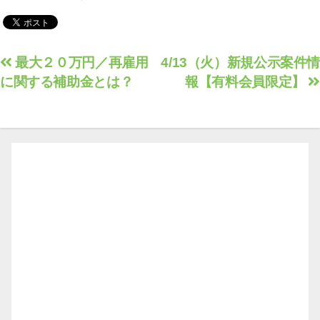
定】
投
最大２０万円／再雇用
4/13（火）新規公示案件情
に関する補助金とは？
報【有料会員限定】
稿
ナ
ビ
ゲ
ー
シ
ョ
ン