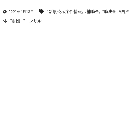
,
,
,
#新規公示案件情報
#補助金
#助成金
#自治
2021年4月13日
,
,
体
#財団
#コンサル