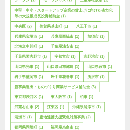
ブータン
(1)
モーリシャス
(1)
三重県松阪市
(1)
中堅・中小・スタートアップ企業の賃上げに向けた省力化
等の大規模成長投資補助金
(1)
中央区
(2)
佐賀県基山町
(1)
八王子市
(1)
兵庫県宝塚市
(1)
兵庫県西脇市
(1)
加須市
(1)
北海道中川町
(1)
千葉県浦安市
(1)
千葉県習志野市
(1)
宇都宮市
(1)
宜野湾市
(1)
山口県光市
(1)
山口県田布施町
(1)
山口県萩市
(1)
岩手県盛岡市
(1)
岩手県花巻市
(1)
所沢市
(1)
新事業進出・ものづくり商業サービス補助金
(3)
東京都渋谷区
(1)
東大阪市
(1)
柏市
(1)
武蔵村山市
(2)
江東区
(1)
沖縄県浦添市
(1)
清瀬市
(1)
産地連携支援緊急対策事業
(2)
福岡県岡垣町
(1)
福岡県糸島市
(1)