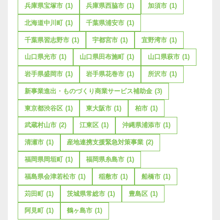
兵庫県宝塚市
(1)
兵庫県西脇市
(1)
加須市
(1)
北海道中川町
(1)
千葉県浦安市
(1)
千葉県習志野市
(1)
宇都宮市
(1)
宜野湾市
(1)
山口県光市
(1)
山口県田布施町
(1)
山口県萩市
(1)
岩手県盛岡市
(1)
岩手県花巻市
(1)
所沢市
(1)
新事業進出・ものづくり商業サービス補助金
(3)
東京都渋谷区
(1)
東大阪市
(1)
柏市
(1)
武蔵村山市
(2)
江東区
(1)
沖縄県浦添市
(1)
清瀬市
(1)
産地連携支援緊急対策事業
(2)
福岡県岡垣町
(1)
福岡県糸島市
(1)
福島県会津若松市
(1)
稲敷市
(1)
船橋市
(1)
苅田町
(1)
茨城県常総市
(1)
豊島区
(1)
阿見町
(1)
鶴ヶ島市
(1)