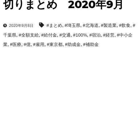
切りまとめ 2020年9月
,
,
,
,
,
#まとめ
#埼玉県
#北海道
#製造業
#飲食
#
2020年9月8日
,
,
,
,
,
,
,
千葉県
#全額支給
#給付金
#交通
#100%
#宿泊
#経営
#中小企
,
,
,
,
,
,
業
#医療
#億
#雇用
#東京都
#助成金
#補助金