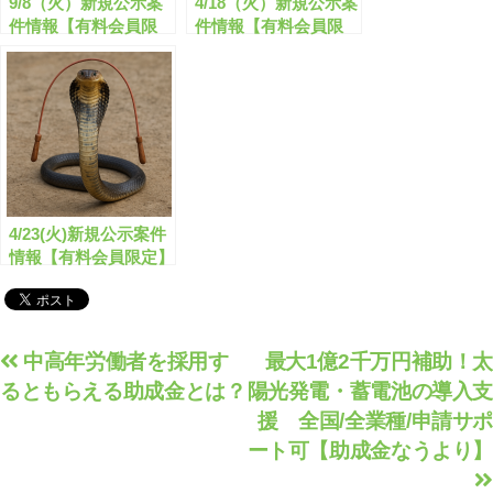
9/8（火）新規公示案
4/18（火）新規公示案
件情報【有料会員限
件情報【有料会員限
定】
定】
4/23(火)新規公示案件
情報【有料会員限定】
投
中高年労働者を採用す
最大1億2千万円補助！太
るともらえる助成金とは？
陽光発電・蓄電池の導入支
稿
援 全国/全業種/申請サポ
ナ
ート可【助成金なうより】
ビ