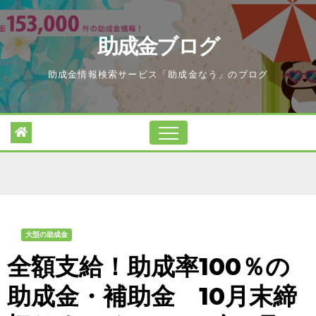
Skip
to
助成金ブログ
content
助成金情報検索サービス「助成金なう」のブログ
大型の助成金
全額支給！助成率100％の
助成金・補助金 10月末締