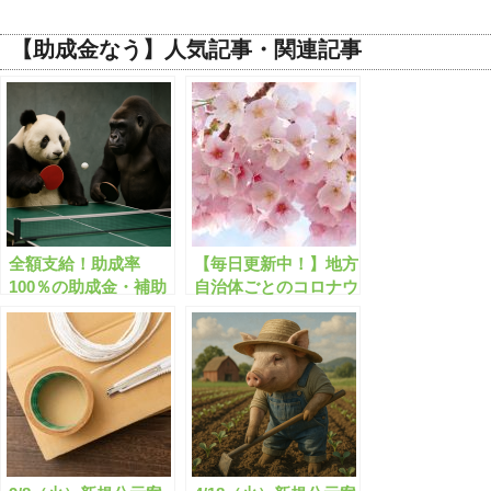
【助成金なう】人気記事・関連記事
全額支給！助成率
【毎日更新中！】地方
100％の助成金・補助
自治体ごとのコロナウ
金 10月末締切りま
イルスに関する助成金
とめ 2020年9月【有
速報!!【有料会員限
料会員限定】
定】