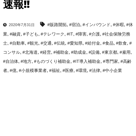
速報!!
,
,
,
,
#販路開拓
#宿泊
#インバウンド
#休暇
#休
2020年7月31日
,
,
,
,
,
,
,
業
#融資
#子ども
#テレワーク
#IT
#障害
#介護
#社会保険労務
,
,
,
,
,
,
,
,
,
士
#自動車
#観光
#交通
#伝統
#愛知県
#給付金
#食品
#飲食
#
,
,
,
,
,
,
,
,
コンサル
#北海道
#経営
#補助金
#助成金
#設備
#東京都
#雇用
,
,
,
,
,
#自治体
#地方
#ものづくり補助金
#IT導入補助金
#専門家
#高齢
,
,
,
,
,
,
,
者
#億
#小規模事業者
#福祉
#医療
#環境
#法律
#中小企業