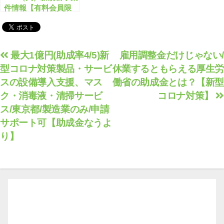
件情報【有料会員限
定】
投
最大1億円(助成率4/5)新
雇用調整金だけじゃない/
型コロナ対策製品・サービ
休業するともらえる厚生労
稿
スの設備導入支援、マス
働省の助成金とは？【新型
ナ
ク・消毒液・清掃サービ
コロナ対策】
ビ
ス/東京都/製造業のみ/申請
ゲ
サポート可【助成金なうよ
ー
り】
シ
ョ
ン