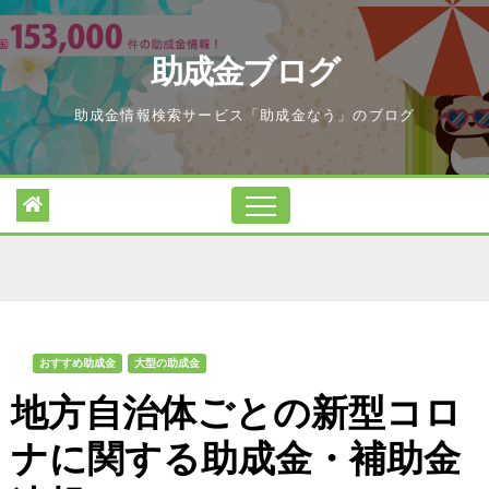
Skip
to
助成金ブログ
content
助成金情報検索サービス「助成金なう」のブログ
おすすめ助成金
大型の助成金
地方自治体ごとの新型コロ
ナに関する助成金・補助金