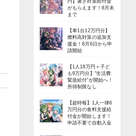
円】暑さ対策給付金
がもらえます！8月末
まで
【車1台12万円分】
燃料高対策の追加支
援金！8月6日から申
請開始
【1人18万円＋子ど
も9万円分】”生活費
緊急給付”が開始へ！
所得制限なし
【超特報】1人一律6
万円分の食料支援給
付金が開始します！
申請不要で自動入金