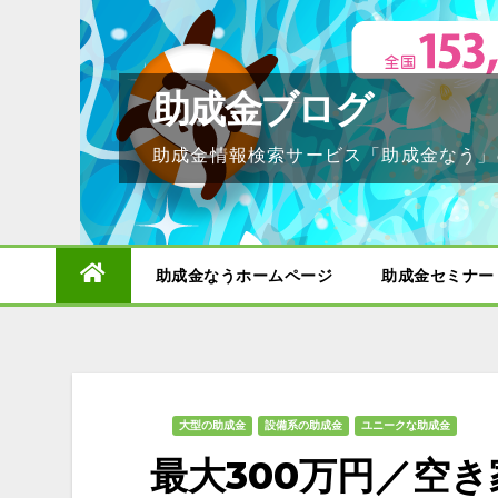
Skip
to
content
助成金ブログ
助成金情報検索サービス「助成金なう」
助成金なうホームページ
助成金セミナー
大型の助成金
設備系の助成金
ユニークな助成金
最大300万円／空