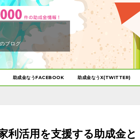
のブログ
助成金なうFACEBOOK
助成金なうX(TWITTER)
き家利活用を支援する助成金と