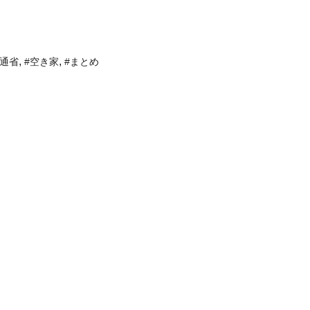
,
,
交通省
#空き家
#まとめ