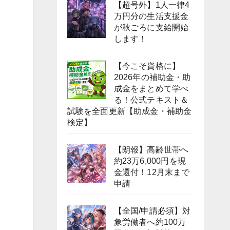
【超号外】1人一律4
万円分の生活支援金
が秋ごろに支給開始
します！
【今こそ資格に】
2026年の補助金・助
成金をまとめて学べ
る！公式テキスト＆
試験を全面更新【助成金・補助金
検定】
【朗報】高齢世帯へ
約23万6,000円を現
金還付！12月末まで
申請
【全国/申請必須】対
象労働者へ約100万