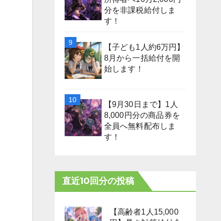
分を非課税給付しま
す！
【子ども1人約6万円】
8月から一括給付を開
始します！
【9月30日まで】1人
8,000円分の商品券を
全員へ無料配布しま
す！
直近10回分の投稿
【高齢者1人15,000