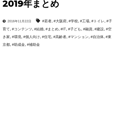
2019年まとめ
,
,
,
,
,
#若者
#大阪府
#学校
#工場
#トイレ
#子
2016年11月22日
,
,
,
,
,
,
,
,
育て
#コンテンツ
#結婚
#まとめ
#IT
#子ども
#融資
#建設
#空
,
,
,
,
,
,
,
き家
#環境
#個人向け
#住宅
#高齢者
#マンション
#自治体
#東
,
,
京都
#助成金
#補助金