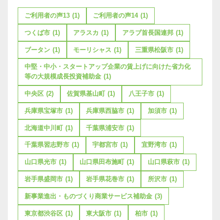
ご利用者の声13
(1)
ご利用者の声14
(1)
つくば市
(1)
アラスカ
(1)
アラブ首長国連邦
(1)
ブータン
(1)
モーリシャス
(1)
三重県松阪市
(1)
中堅・中小・スタートアップ企業の賃上げに向けた省力化
等の大規模成長投資補助金
(1)
中央区
(2)
佐賀県基山町
(1)
八王子市
(1)
兵庫県宝塚市
(1)
兵庫県西脇市
(1)
加須市
(1)
北海道中川町
(1)
千葉県浦安市
(1)
千葉県習志野市
(1)
宇都宮市
(1)
宜野湾市
(1)
山口県光市
(1)
山口県田布施町
(1)
山口県萩市
(1)
岩手県盛岡市
(1)
岩手県花巻市
(1)
所沢市
(1)
新事業進出・ものづくり商業サービス補助金
(3)
東京都渋谷区
(1)
東大阪市
(1)
柏市
(1)