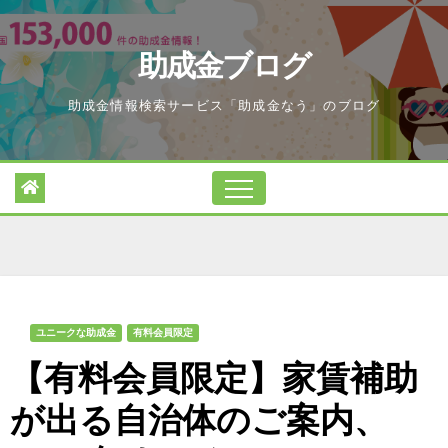
Skip
to
助成金ブログ
content
助成金情報検索サービス「助成金なう」のブログ
ユニークな助成金
有料会員限定
【有料会員限定】家賃補助
が出る自治体のご案内、