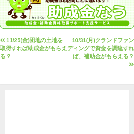
投
11/25(金)団地の土地を
10/31(月)クランドファン
取得すれば助成金がもらえ
ディングで資金を調達すれ
稿
る？
ば、補助金がもらえる？
ナ
ビ
ゲ
ー
シ
ョ
ン