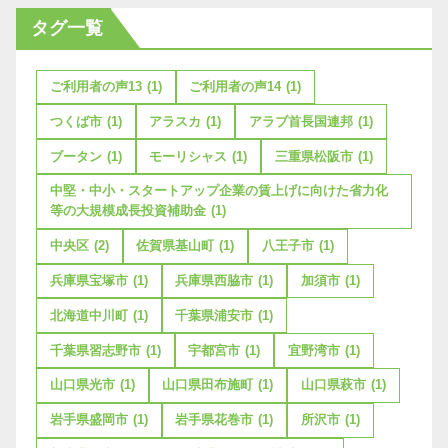
タグ一覧
ご利用者の声13
(1)
ご利用者の声14
(1)
つくば市
(1)
アラスカ
(1)
アラブ首長国連邦
(1)
ブータン
(1)
モーリシャス
(1)
三重県松阪市
(1)
中堅・中小・スタートアップ企業の賃上げに向けた省力化
等の大規模成長投資補助金
(1)
中央区
(2)
佐賀県基山町
(1)
八王子市
(1)
兵庫県宝塚市
(1)
兵庫県西脇市
(1)
加須市
(1)
北海道中川町
(1)
千葉県浦安市
(1)
千葉県習志野市
(1)
宇都宮市
(1)
宜野湾市
(1)
山口県光市
(1)
山口県田布施町
(1)
山口県萩市
(1)
岩手県盛岡市
(1)
岩手県花巻市
(1)
所沢市
(1)