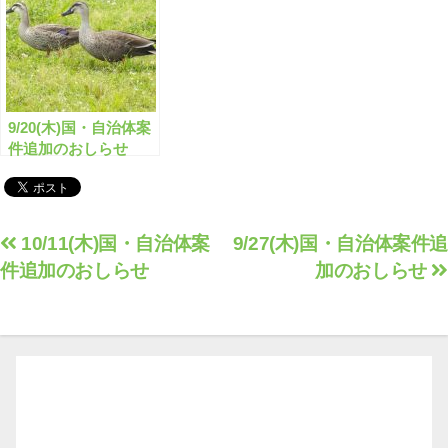
9/20(木)国・自治体案
件追加のおしらせ
投
10/11(木)国・自治体案
9/27(木)国・自治体案件追
件追加のおしらせ
加のおしらせ
稿
ナ
ビ
ゲ
ー
シ