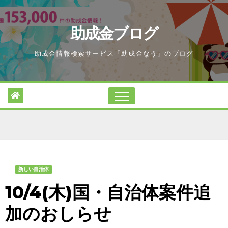
Skip
to
助成金ブログ
content
助成金情報検索サービス「助成金なう」のブログ
新しい自治体
10/4(木)国・自治体案件追
加のおしらせ