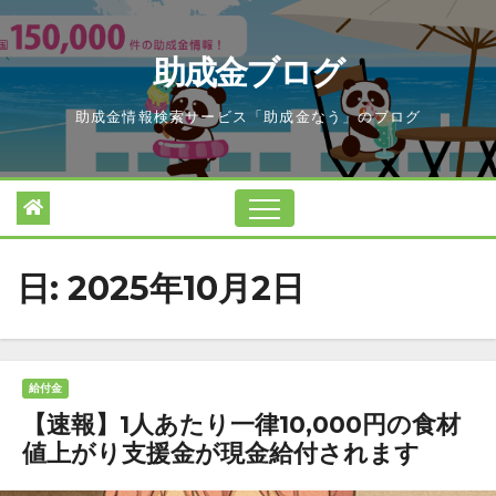
Skip
to
助成金ブログ
content
助成金情報検索サービス「助成金なう」のブログ
日:
2025年10月2日
給付金
【速報】1人あたり一律10,000円の食材
値上がり支援金が現金給付されます