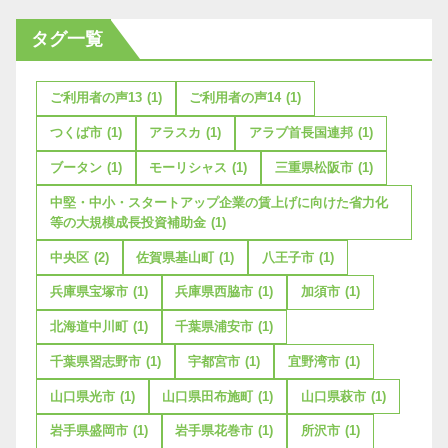
タグ一覧
ご利用者の声13
(1)
ご利用者の声14
(1)
つくば市
(1)
アラスカ
(1)
アラブ首長国連邦
(1)
ブータン
(1)
モーリシャス
(1)
三重県松阪市
(1)
中堅・中小・スタートアップ企業の賃上げに向けた省力化
等の大規模成長投資補助金
(1)
中央区
(2)
佐賀県基山町
(1)
八王子市
(1)
兵庫県宝塚市
(1)
兵庫県西脇市
(1)
加須市
(1)
北海道中川町
(1)
千葉県浦安市
(1)
千葉県習志野市
(1)
宇都宮市
(1)
宜野湾市
(1)
山口県光市
(1)
山口県田布施町
(1)
山口県萩市
(1)
岩手県盛岡市
(1)
岩手県花巻市
(1)
所沢市
(1)