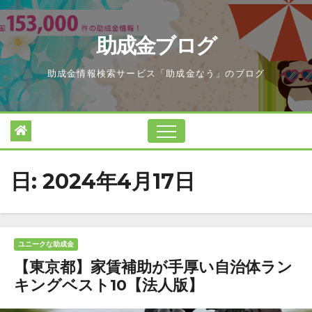
Skip
to
助成金ブログ
content
助成金情報検索サービス「助成金なう」のブログ
日:
2024年4月17日
ユニークな助成金
【東京都】家賃補助が手厚い自治体ラン
キングベスト10【法人版】