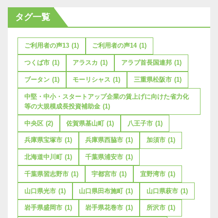
タグ一覧
ご利用者の声13
(1)
ご利用者の声14
(1)
つくば市
(1)
アラスカ
(1)
アラブ首長国連邦
(1)
ブータン
(1)
モーリシャス
(1)
三重県松阪市
(1)
中堅・中小・スタートアップ企業の賃上げに向けた省力化
等の大規模成長投資補助金
(1)
中央区
(2)
佐賀県基山町
(1)
八王子市
(1)
兵庫県宝塚市
(1)
兵庫県西脇市
(1)
加須市
(1)
北海道中川町
(1)
千葉県浦安市
(1)
千葉県習志野市
(1)
宇都宮市
(1)
宜野湾市
(1)
山口県光市
(1)
山口県田布施町
(1)
山口県萩市
(1)
岩手県盛岡市
(1)
岩手県花巻市
(1)
所沢市
(1)