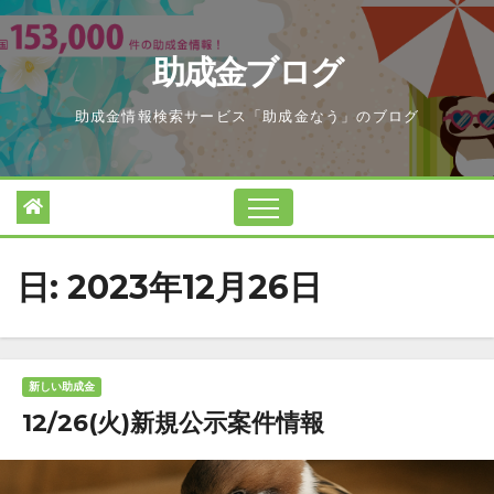
Skip
to
助成金ブログ
content
助成金情報検索サービス「助成金なう」のブログ
日:
2023年12月26日
新しい助成金
12/26(火)新規公示案件情報